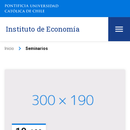
Instituto de Economía
keyboard_arrow_right
Inicio
Seminarios