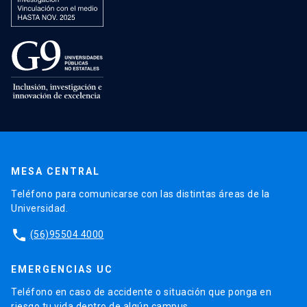
MESA CENTRAL
Teléfono para comunicarse con las distintas áreas de la
Universidad.
phone
(56)95504 4000
EMERGENCIAS UC
Teléfono en caso de accidente o situación que ponga en
riesgo tu vida dentro de algún campus.