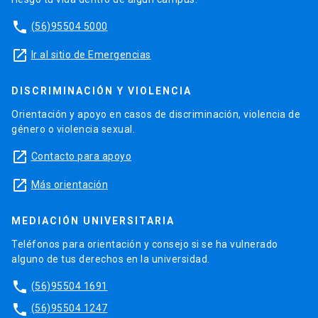
phone
(56)95504 5000
launch
Ir al sitio de Emergencias
DISCRIMINACIÓN Y VIOLENCIA
Orientación y apoyo en casos de discriminación, violencia de
género o violencia sexual.
launch
Contacto para apoyo
launch
Más orientación
MEDIACIÓN UNIVERSITARIA
Teléfonos para orientación y consejo si se ha vulnerado
alguno de tus derechos en la universidad.
phone
(56)95504 1691
phone
(56)95504 1247