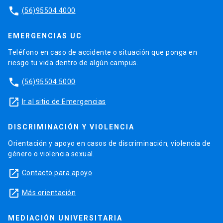
phone
(56)95504 4000
EMERGENCIAS UC
Teléfono en caso de accidente o situación que ponga en
riesgo tu vida dentro de algún campus.
phone
(56)95504 5000
launch
Ir al sitio de Emergencias
DISCRIMINACIÓN Y VIOLENCIA
Orientación y apoyo en casos de discriminación, violencia de
género o violencia sexual.
launch
Contacto para apoyo
launch
Más orientación
MEDIACIÓN UNIVERSITARIA