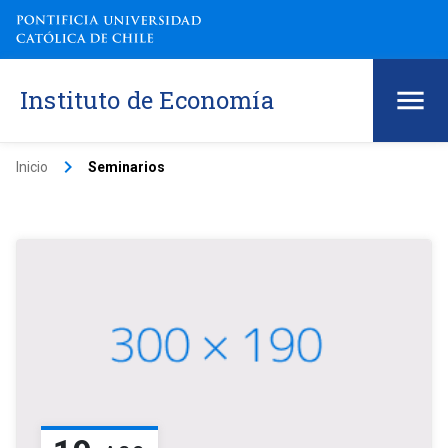
Instituto de Economía
keyboard_arrow_right
Inicio
Seminarios