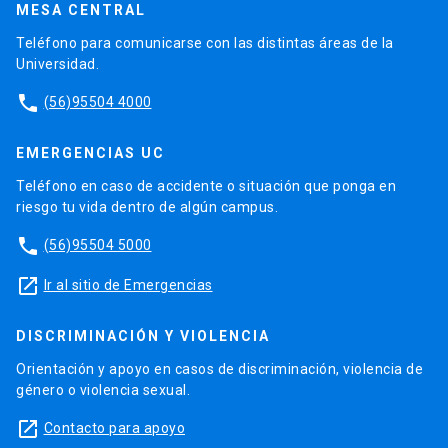
MESA CENTRAL
Teléfono para comunicarse con las distintas áreas de la
Universidad.
phone
(56)95504 4000
EMERGENCIAS UC
Teléfono en caso de accidente o situación que ponga en
riesgo tu vida dentro de algún campus.
phone
(56)95504 5000
launch
Ir al sitio de Emergencias
DISCRIMINACIÓN Y VIOLENCIA
Orientación y apoyo en casos de discriminación, violencia de
género o violencia sexual.
launch
Contacto para apoyo