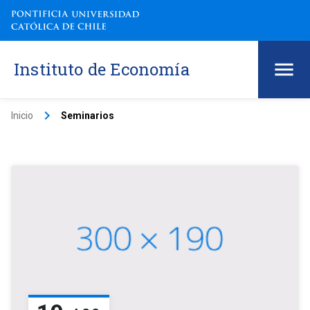
Instituto de Economía
keyboard_arrow_right
Inicio
Seminarios