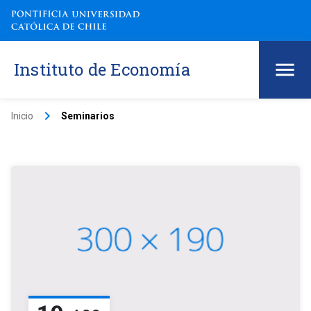
Instituto de Economía
keyboard_arrow_right
Inicio
Seminarios