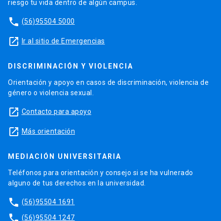
riesgo tu vida dentro de algún campus.
phone
(56)95504 5000
launch
Ir al sitio de Emergencias
DISCRIMINACIÓN Y VIOLENCIA
Orientación y apoyo en casos de discriminación, violencia de
género o violencia sexual.
launch
Contacto para apoyo
launch
Más orientación
MEDIACIÓN UNIVERSITARIA
Teléfonos para orientación y consejo si se ha vulnerado
alguno de tus derechos en la universidad.
phone
(56)95504 1691
phone
(56)95504 1247