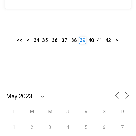
<<
<
34
35
36
37
38
39
40
41
42
>
L
M
M
J
V
S
D
1
2
3
4
5
6
7