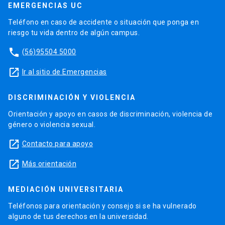
EMERGENCIAS UC
Teléfono en caso de accidente o situación que ponga en
riesgo tu vida dentro de algún campus.
phone
(56)95504 5000
launch
Ir al sitio de Emergencias
DISCRIMINACIÓN Y VIOLENCIA
Orientación y apoyo en casos de discriminación, violencia de
género o violencia sexual.
launch
Contacto para apoyo
launch
Más orientación
MEDIACIÓN UNIVERSITARIA
Teléfonos para orientación y consejo si se ha vulnerado
alguno de tus derechos en la universidad.