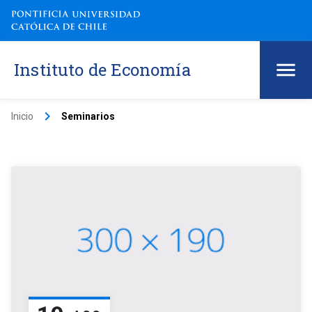
Instituto de Economía
keyboard_arrow_right
Inicio
Seminarios