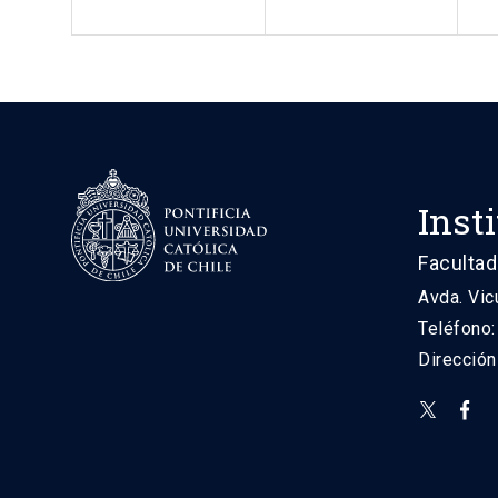
Inst
Facultad
Avda. Vic
Teléfono
Direcció