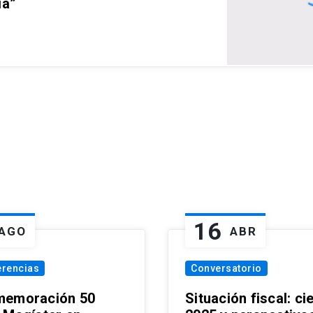
ia”
16
AGO
ABR
erencias
Conversatorio
emoración 50
Situación fiscal: ci