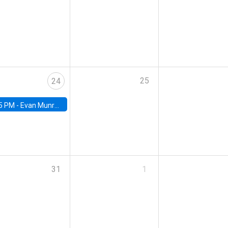
25
24
5 PM -
Evan Munro, Neyman Visiting Assistant Professor in the Department of Statistics at UC Berkeley
31
1