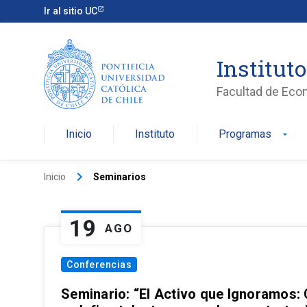
Ir al sitio UC
Institut
Facultad de Eco
Inicio
Instituto
Programas
arrow_drop_down
keyboard_arrow_right
Inicio
Seminarios
19
AGO
Conferencias
Seminario: “El Activo que Ignoramos: