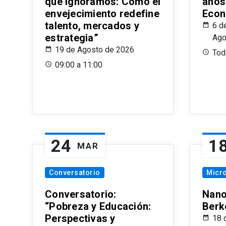
que Ignoramos: Cómo el
años
envejecimiento redefine
Econ
talento, mercados y
6 d
estrategia”
Ago
19 de Agosto de 2026
Todo
09:00 a 11:00
24
1
MAR
Conversatorio
Micr
Conversatorio:
Nano
“Pobreza y Educación:
Berk
Perspectivas y
18 