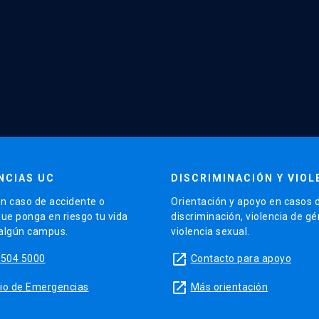
NCIAS UC
DISCRIMINACIÓN Y VIOL
n caso de accidente o
Orientación y apoyo en casos 
que ponga en riesgo tu vida
discriminación, violencia de g
 algún campus.
violencia sexual.
launch
5504 5000
Contacto para apoyo
launch
sitio de Emergencias
Más orientación