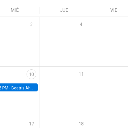
MIÉ
JUE
VIE
3
4
11
10
5 PM -
Beatriz Ahumada, PhD candidate, Universidad de Pittsburgh
17
18