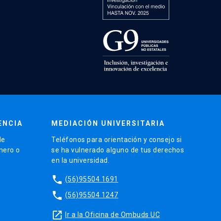
ENCIA
MEDIACIÓN UNIVERSITARIA
de
Teléfonos para orientación y consejo si
énero o
se ha vulnerado alguno de tus derechos
en la universidad.
phone
(56)95504 1691
phone
(56)95504 1247
launch
Ir a la Oficina de Ombuds UC