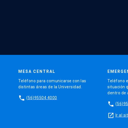
MESA CENTRAL
EMERGE
Teléfono para comunicarse con las
Teléfono e
distintas áreas de la Universidad.
situación 
dentro de
phone
(56)95504 4000
phone
(56)9
launch
Ir al 