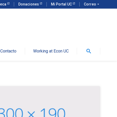
teca
Donaciones
Mi Portal UC
Correo
arrow_drop_down
search
Contacto
Working at Econ UC