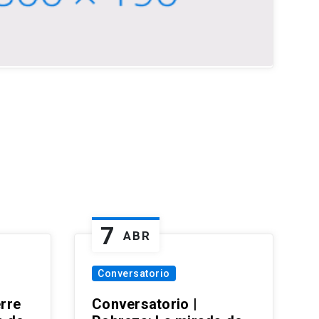
7
ABR
Conversatorio
erre
Conversatorio |