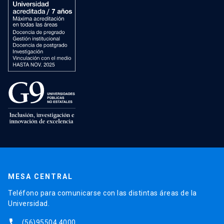
MESA CENTRAL
Teléfono para comunicarse con las distintas áreas de la
Universidad.
phone
(56)95504 4000