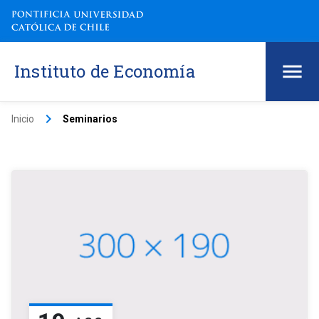
Instituto de Economía
keyboard_arrow_right
Inicio
Seminarios