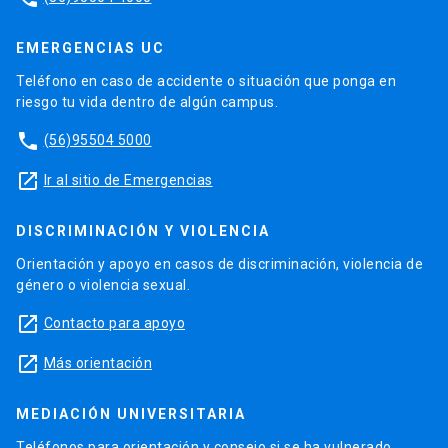
EMERGENCIAS UC
Teléfono en caso de accidente o situación que ponga en
riesgo tu vida dentro de algún campus.
phone
(56)95504 5000
launch
Ir al sitio de Emergencias
DISCRIMINACIÓN Y VIOLENCIA
Orientación y apoyo en casos de discriminación, violencia de
género o violencia sexual.
launch
Contacto para apoyo
launch
Más orientación
MEDIACIÓN UNIVERSITARIA
Teléfonos para orientación y consejo si se ha vulnerado