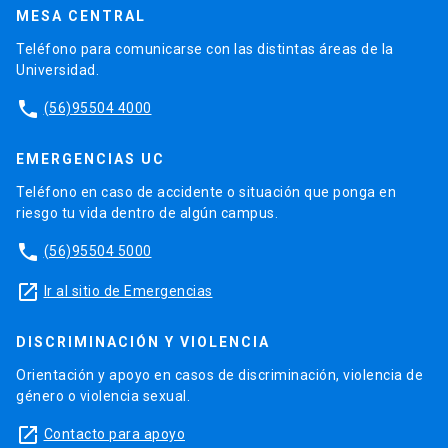
MESA CENTRAL
Teléfono para comunicarse con las distintas áreas de la
Universidad.
phone
(56)95504 4000
EMERGENCIAS UC
Teléfono en caso de accidente o situación que ponga en
riesgo tu vida dentro de algún campus.
phone
(56)95504 5000
launch
Ir al sitio de Emergencias
DISCRIMINACIÓN Y VIOLENCIA
Orientación y apoyo en casos de discriminación, violencia de
género o violencia sexual.
launch
Contacto para apoyo