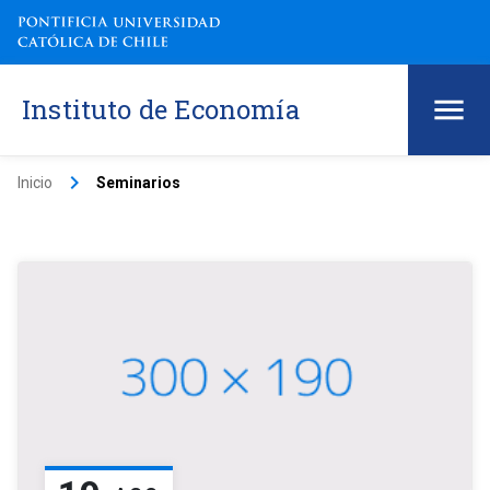
Instituto de Economía
keyboard_arrow_right
Inicio
Seminarios