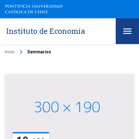
Instituto de Economía
keyboard_arrow_right
Inicio
Seminarios