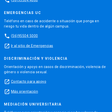
phone
EMERGENCIAS UC
Teléfono en caso de accidente o situación que ponga en
riesgo tu vida dentro de algún campus.
phone
(56)95504 5000
launch
Ir al sitio de Emergencias
DISCRIMINACIÓN Y VIOLENCIA
Orientación y apoyo en casos de discriminación, violencia de
género o violencia sexual.
launch
Contacto para apoyo
launch
Más orientación
MEDIACIÓN UNIVERSITARIA