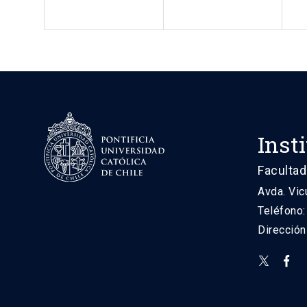
Inst
Facultad
Avda. Vic
Teléfono
Direcció