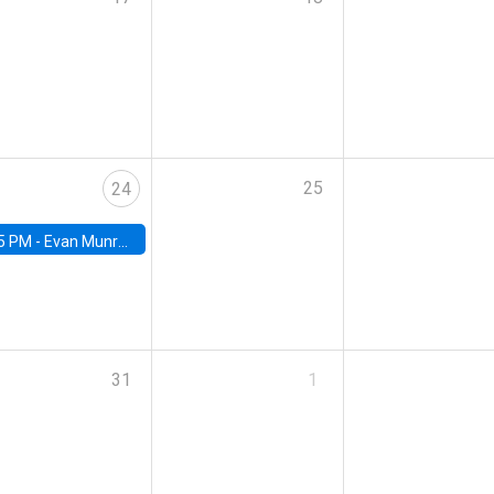
25
24
5 PM -
Evan Munro, Neyman Visiting Assistant Professor in the Department of Statistics at UC Berkeley
31
1