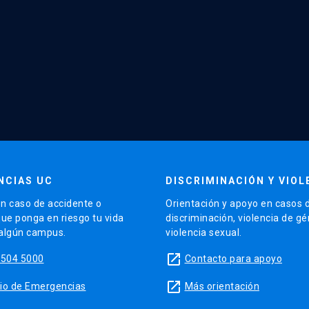
NCIAS UC
DISCRIMINACIÓN Y VIOL
n caso de accidente o
Orientación y apoyo en casos 
que ponga en riesgo tu vida
discriminación, violencia de g
 algún campus.
violencia sexual.
launch
5504 5000
Contacto para apoyo
launch
sitio de Emergencias
Más orientación