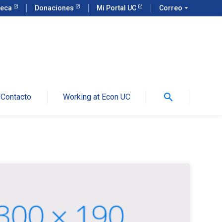
teca
Donaciones
Mi Portal UC
Correo
arrow_drop_down
search
Contacto
Working at Econ UC