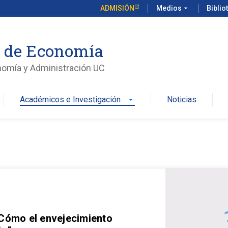
ADMISIÓN
Medios
arrow_drop_down
Biblio
o de Economía
nomía y Administración UC
Académicos e Investigación
Noticias
arrow_drop_down
 Cómo el envejecimiento