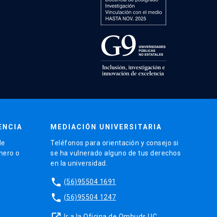
ENCIA
MEDIACIÓN UNIVERSITARIA
de
Teléfonos para orientación y consejo si
énero o
se ha vulnerado alguno de tus derechos
en la universidad.
phone
(56)95504 1691
phone
(56)95504 1247
launch
Ir a la Oficina de Ombuds UC