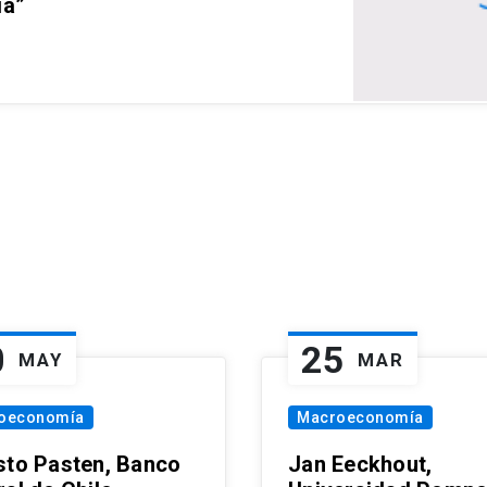
ia”
0
25
MAY
MAR
oeconomía
Macroeconomía
sto Pasten, Banco
Jan Eeckhout,