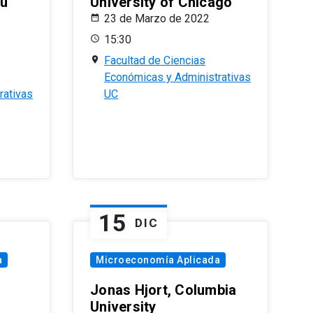
eu
University of Chicago
23 de Marzo de 2022
15:30
Facultad de Ciencias
Económicas y Administrativas
rativas
UC
15
DIC
a
Microeconomía Aplicada
Jonas Hjort, Columbia
University