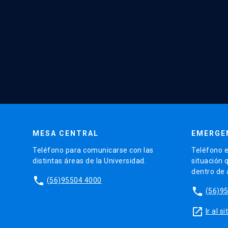
MESA CENTRAL
EMERGE
Teléfono para comunicarse con las
Teléfono e
distintas áreas de la Universidad.
situación 
dentro de
phone
(56)95504 4000
phone
(56)9
launch
Ir al 