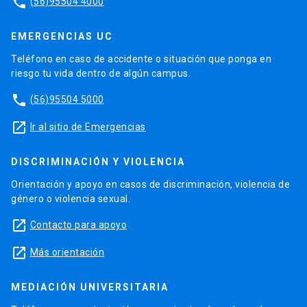
phone
(56)95504 4000
EMERGENCIAS UC
Teléfono en caso de accidente o situación que ponga en
riesgo tu vida dentro de algún campus.
phone
(56)95504 5000
launch
Ir al sitio de Emergencias
DISCRIMINACIÓN Y VIOLENCIA
Orientación y apoyo en casos de discriminación, violencia de
género o violencia sexual.
launch
Contacto para apoyo
launch
Más orientación
MEDIACIÓN UNIVERSITARIA