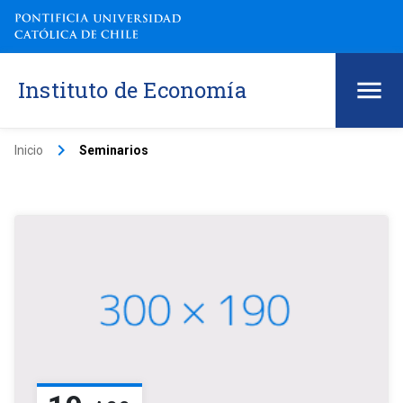
Instituto de Economía
keyboard_arrow_right
Inicio
Seminarios