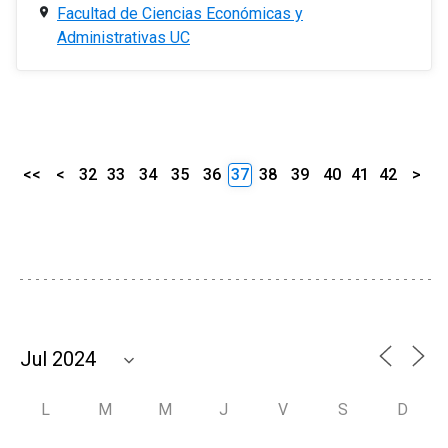
Facultad de Ciencias Económicas y
Administrativas UC
<<
<
32
33
34
35
36
37
38
39
40
41
42
>
L
M
M
J
V
S
D