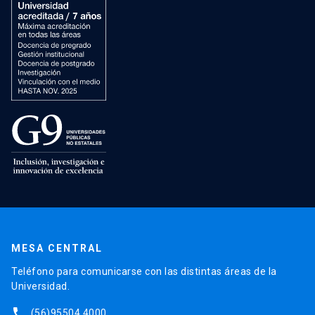
MESA CENTRAL
Teléfono para comunicarse con las distintas áreas de la
Universidad.
phone
(56)95504 4000