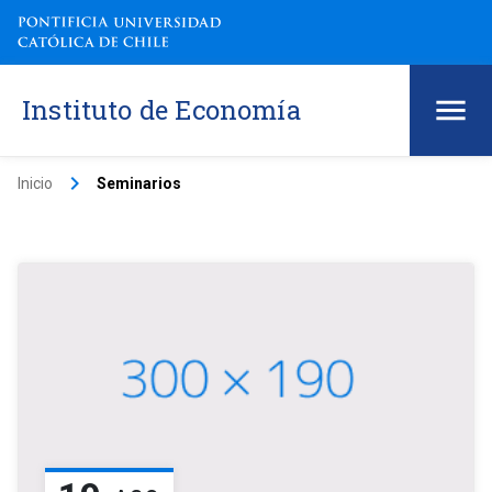
Instituto de Economía
keyboard_arrow_right
Inicio
Seminarios