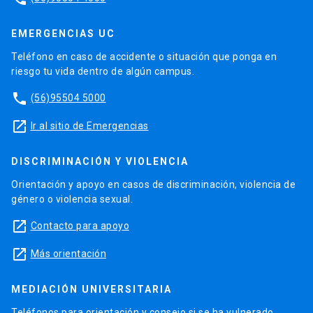
EMERGENCIAS UC
Teléfono en caso de accidente o situación que ponga en
riesgo tu vida dentro de algún campus.
phone
(56)95504 5000
launch
Ir al sitio de Emergencias
DISCRIMINACIÓN Y VIOLENCIA
Orientación y apoyo en casos de discriminación, violencia de
género o violencia sexual.
launch
Contacto para apoyo
launch
Más orientación
MEDIACIÓN UNIVERSITARIA
Teléfonos para orientación y consejo si se ha vulnerado