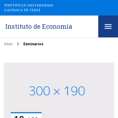
Instituto de Economía
keyboard_arrow_right
Inicio
Seminarios