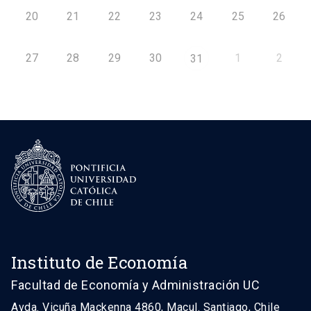
20
21
22
23
24
25
26
27
28
29
30
1
2
31
Instituto de Economía
Facultad de Economía y Administración UC
Avda. Vicuña Mackenna 4860, Macul. Santiago, Chile