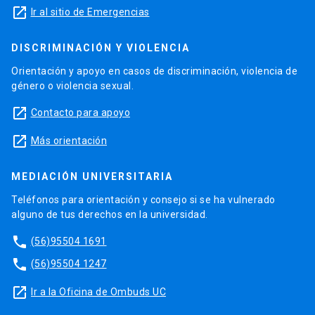
launch
Ir al sitio de Emergencias
DISCRIMINACIÓN Y VIOLENCIA
Orientación y apoyo en casos de discriminación, violencia de
género o violencia sexual.
launch
Contacto para apoyo
launch
Más orientación
MEDIACIÓN UNIVERSITARIA
Teléfonos para orientación y consejo si se ha vulnerado
alguno de tus derechos en la universidad.
phone
(56)95504 1691
phone
(56)95504 1247
launch
Ir a la Oficina de Ombuds UC