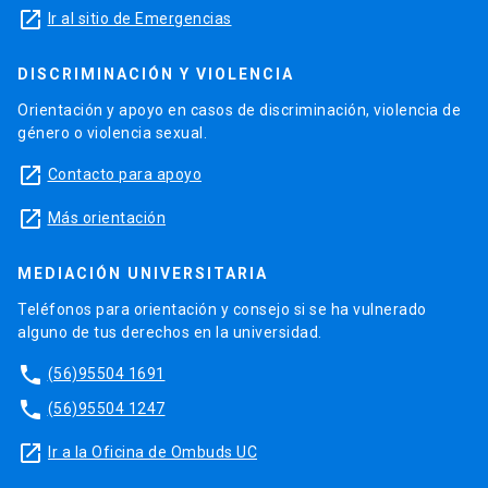
launch
Ir al sitio de Emergencias
DISCRIMINACIÓN Y VIOLENCIA
Orientación y apoyo en casos de discriminación, violencia de
género o violencia sexual.
launch
Contacto para apoyo
launch
Más orientación
MEDIACIÓN UNIVERSITARIA
Teléfonos para orientación y consejo si se ha vulnerado
alguno de tus derechos en la universidad.
phone
(56)95504 1691
phone
(56)95504 1247
launch
Ir a la Oficina de Ombuds UC