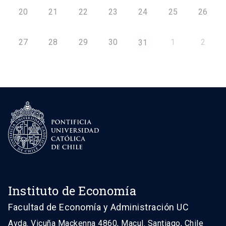
20
21
22
23
24
25
26
27
28
29
30
1
2
31
Instituto de Economía
Facultad de Economía y Administración UC
Avda. Vicuña Mackenna 4860, Macul. Santiago, Chile