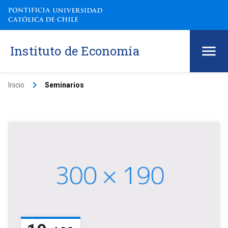
Instituto de Economía
keyboard_arrow_right
Inicio
Seminarios