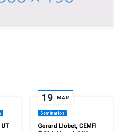
19
MAR
a
Seminarios
 UT
Gerard Llobet, CEMFI