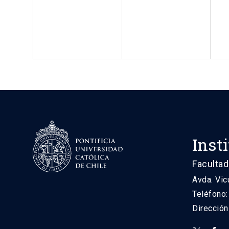
Inst
Facultad
Avda. Vic
Teléfono
Direcció