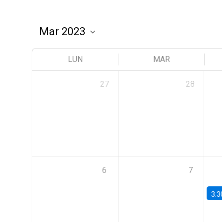
LUN
MAR
27
28
6
7
3:3