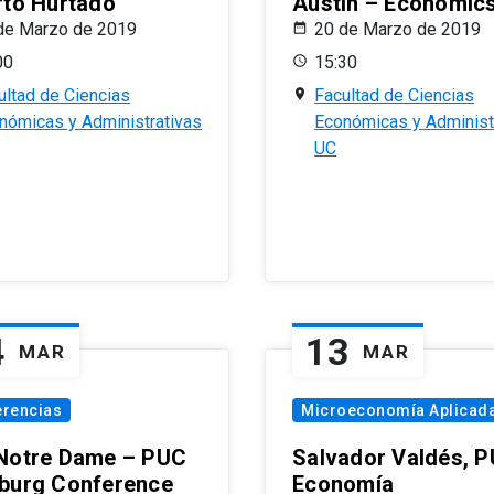
rto Hurtado
Austin – Economic
de Marzo de 2019
20 de Marzo de 2019
00
15:30
ultad de Ciencias
Facultad de Ciencias
nómicas y Administrativas
Económicas y Administ
UC
4
13
MAR
MAR
erencias
Microeconomía Aplicad
Notre Dame – PUC
Salvador Valdés, 
burg Conference
Economía