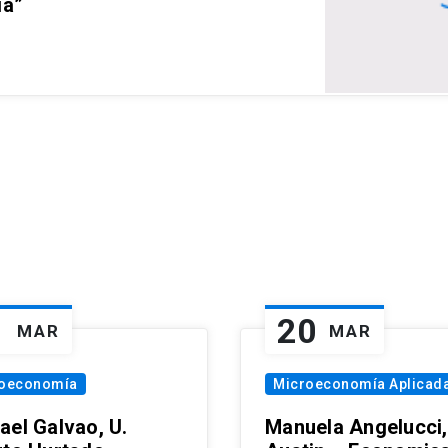
ia”
1
20
MAR
MAR
oeconomía
Microeconomía Aplicad
ael Galvao, U.
Manuela Angelucci,