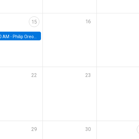
16
15
0 AM -
Philip Oreopolous, University of Toronto
22
23
29
30