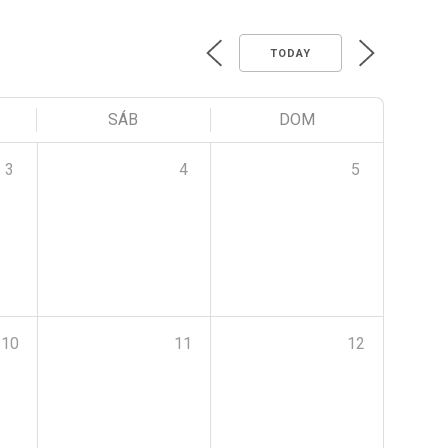
TODAY
SÁB
DOM
3
4
5
10
11
12