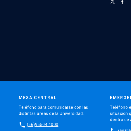
MESA CENTRAL
EMERGE
Teléfono para comunicarse con las
Teléfono e
distintas áreas de la Universidad.
situación 
dentro de
phone
(56)95504 4000
phone
(56)9