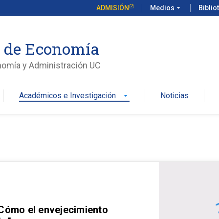
ADMISIÓN
Medios
arrow_drop_down
Biblio
o de Economía
nomía y Administración UC
Académicos e Investigación
Noticias
arrow_drop_down
 Cómo el envejecimiento