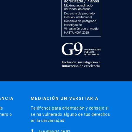
ENCIA
MEDIACIÓN UNIVERSITARIA
de
Teléfonos para orientación y consejo si
énero o
se ha vulnerado alguno de tus derechos
en la universidad.
phone
(56)95504 1691