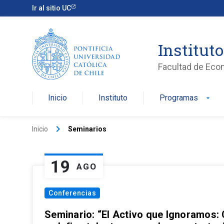
Ir al sitio UC
Institut
Facultad de Eco
Inicio
Instituto
Programas
arrow_drop_down
keyboard_arrow_right
Inicio
Seminarios
19
AGO
Conferencias
Seminario: “El Activo que Ignoramos: