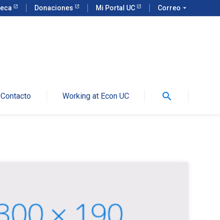
teca
Donaciones
Mi Portal UC
Correo
arrow_drop_down
search
Contacto
Working at Econ UC