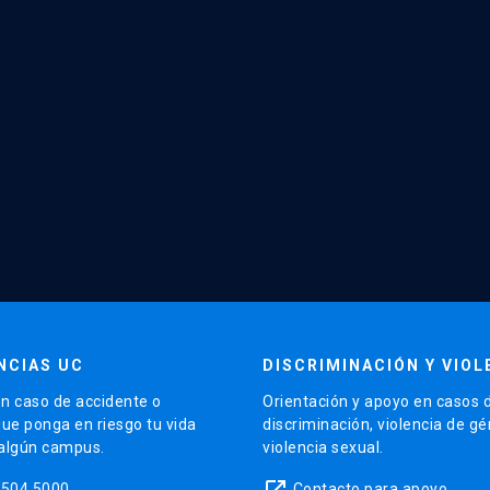
NCIAS UC
DISCRIMINACIÓN Y VIOL
n caso de accidente o
Orientación y apoyo en casos 
que ponga en riesgo tu vida
discriminación, violencia de g
 algún campus.
violencia sexual.
launch
5504 5000
Contacto para apoyo