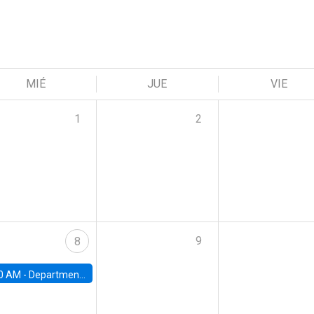
MIÉ
JUE
VIE
1
2
9
8
0 AM -
Department Seminar: James Robinson