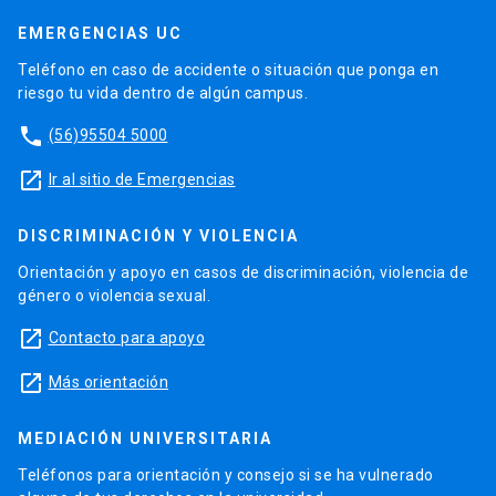
EMERGENCIAS UC
Teléfono en caso de accidente o situación que ponga en
riesgo tu vida dentro de algún campus.
phone
(56)95504 5000
launch
Ir al sitio de Emergencias
DISCRIMINACIÓN Y VIOLENCIA
Orientación y apoyo en casos de discriminación, violencia de
género o violencia sexual.
launch
Contacto para apoyo
launch
Más orientación
MEDIACIÓN UNIVERSITARIA
Teléfonos para orientación y consejo si se ha vulnerado