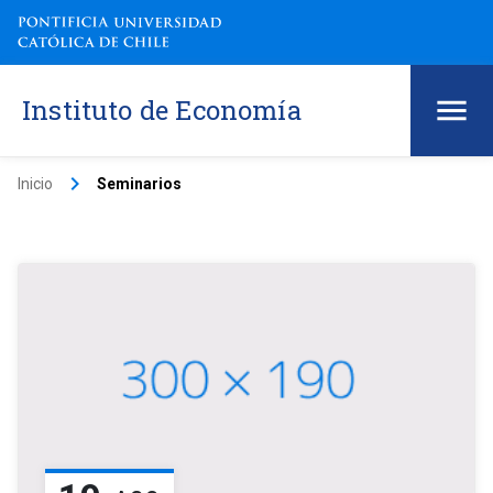
Instituto de Economía
keyboard_arrow_right
Inicio
Seminarios