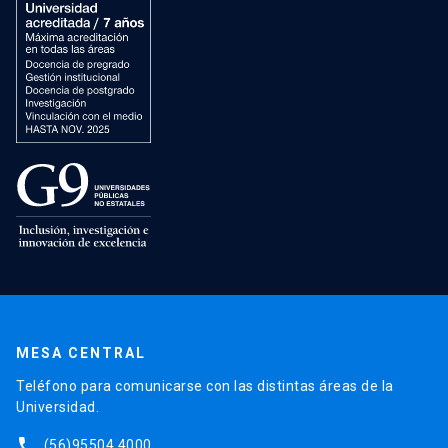
MESA CENTRAL
Teléfono para comunicarse con las distintas áreas de la
Universidad.
phone
(56)95504 4000