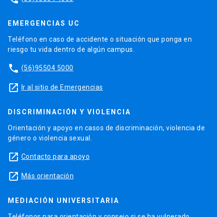
EMERGENCIAS UC
Teléfono en caso de accidente o situación que ponga en
riesgo tu vida dentro de algún campus.
phone
(56)95504 5000
launch
Ir al sitio de Emergencias
DISCRIMINACIÓN Y VIOLENCIA
Orientación y apoyo en casos de discriminación, violencia de
género o violencia sexual.
launch
Contacto para apoyo
launch
Más orientación
MEDIACIÓN UNIVERSITARIA
Teléfonos para orientación y consejo si se ha vulnerado