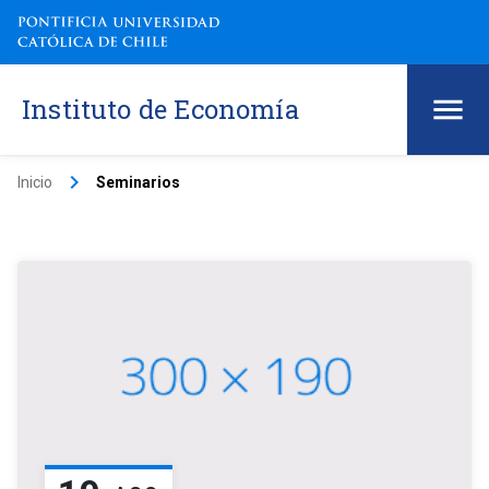
Instituto de Economía
keyboard_arrow_right
Inicio
Seminarios