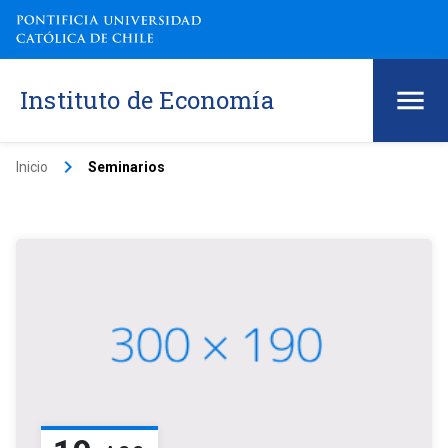
Instituto de Economía
keyboard_arrow_right
Inicio
Seminarios