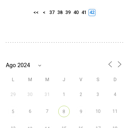
<<
<
37
38
39
40
41
42
L
M
M
J
V
S
D
29
30
31
1
2
3
4
6
7
10
11
5
8
9