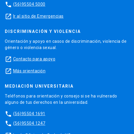
phone
(56)95504 5000
launch
Ir al sitio de Emergencias
DISCRIMINACIÓN Y VIOLENCIA
Orientación y apoyo en casos de discriminación, violencia de
género o violencia sexual.
launch
Contacto para apoyo
launch
Más orientación
MEDIACIÓN UNIVERSITARIA
Teléfonos para orientación y consejo si se ha vulnerado
alguno de tus derechos en la universidad.
phone
(56)95504 1691
phone
(56)95504 1247