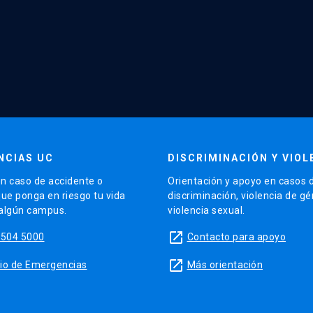
NCIAS UC
DISCRIMINACIÓN Y VIOL
n caso de accidente o
Orientación y apoyo en casos 
que ponga en riesgo tu vida
discriminación, violencia de g
 algún campus.
violencia sexual.
launch
5504 5000
Contacto para apoyo
launch
sitio de Emergencias
Más orientación