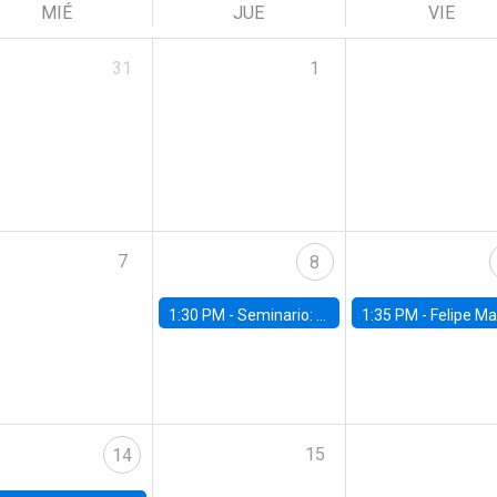
MIÉ
JUE
VIE
31
1
7
8
1:30 PM -
Seminario: “Recuperando la humanidad para progresar en la era de la IA»
1:35 PM -
Felipe Martínez, alumno Doctorado en Ec
15
14