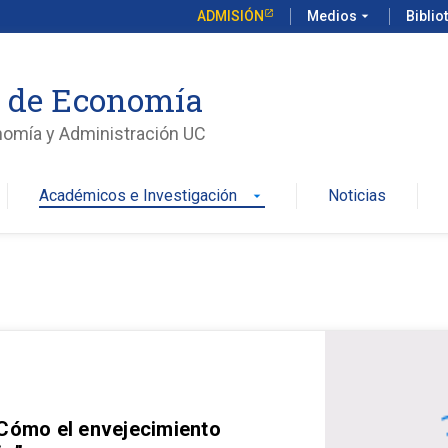
ADMISIÓN
Medios
arrow_drop_down
Biblio
o de Economía
nomía y Administración UC
Académicos e Investigación
Noticias
arrow_drop_down
 Cómo el envejecimiento