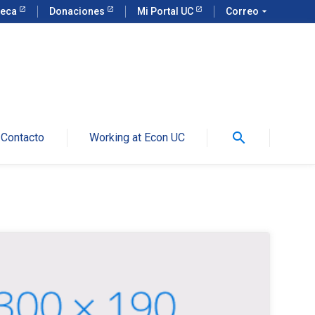
teca
Donaciones
Mi Portal UC
Correo
arrow_drop_down
search
Contacto
Working at Econ UC