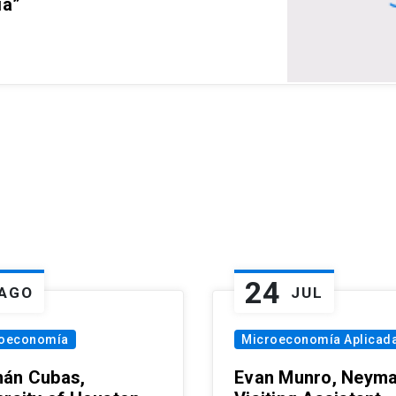
ia”
24
AGO
JUL
oeconomía
Microeconomía Aplicad
án Cubas,
Evan Munro, Neym