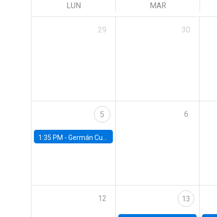
LUN
MAR
29
30
6
5
1:35 PM -
Germán Cubas, University of Houston
12
13