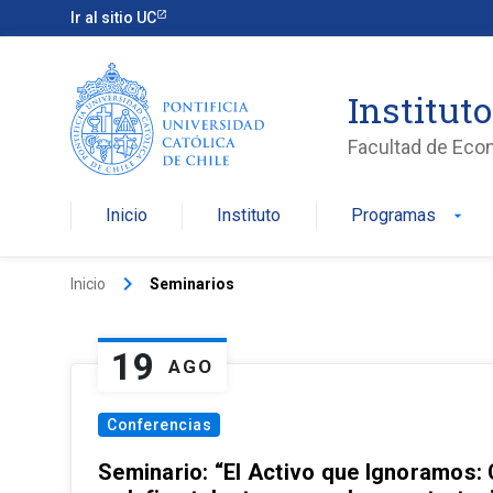
Ir al sitio UC
Institut
Facultad de Eco
Inicio
Instituto
Programas
arrow_drop_down
keyboard_arrow_right
Inicio
Seminarios
19
AGO
Conferencias
Seminario: “El Activo que Ignoramos: