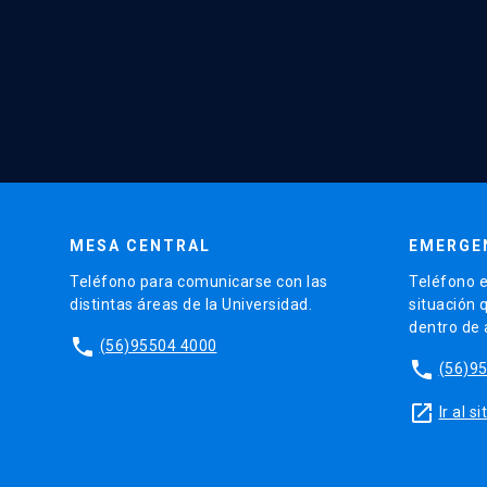
MESA CENTRAL
EMERGE
Teléfono para comunicarse con las
Teléfono e
distintas áreas de la Universidad.
situación 
dentro de
phone
(56)95504 4000
phone
(56)9
launch
Ir al 