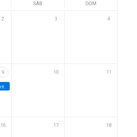
SÁB
DOM
2
3
4
10
11
9
onomía UC
16
17
18