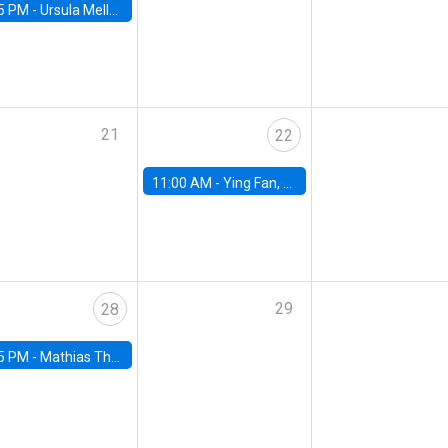
5 PM -
Ursula Mello, Insper - Institute of Education and Research
21
22
11:00 AM -
Ying Fan, University of Michigan
29
28
5 PM -
Mathias Thoenig, University of Lausanne