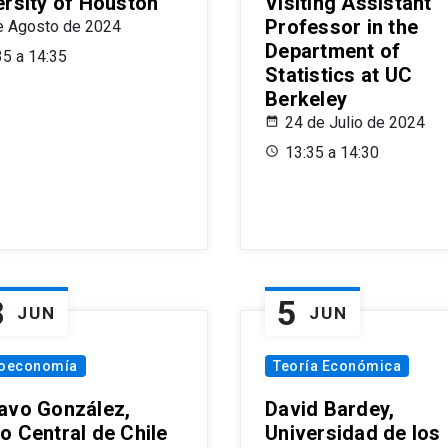
ersity of Houston
Visiting Assistant
Professor in the
e Agosto de 2024
Department of
35 a 14:35
Statistics at UC
Berkeley
24 de Julio de 2024
13:35 a 14:30
8
5
JUN
JUN
oeconomía
Teoría Económica
avo González,
David Bardey,
o Central de Chile
Universidad de los