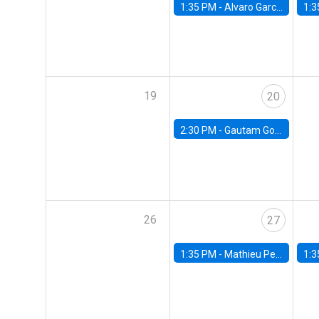
1:35 PM -
Alvaro Garcia-Marin, Universidad de Los Andes
1:3
19
20
2:30 PM -
Gautam Gowrisankaran, Columbia University
26
27
1:35 PM -
Mathieu Pedemonte, IDB
1:3