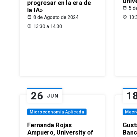
Univ
progresar en la era de
5 d
la IA»
8 de Agosto de 2024
13:
13:30 a 14:30
26
1
JUN
Microeconomía Aplicada
Macr
Fernanda Rojas
Gust
Ampuero, University of
Banc