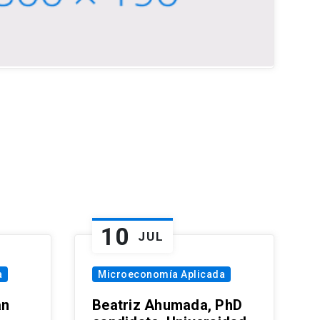
10
JUL
a
Microeconomía Aplicada
an
Beatriz Ahumada, PhD