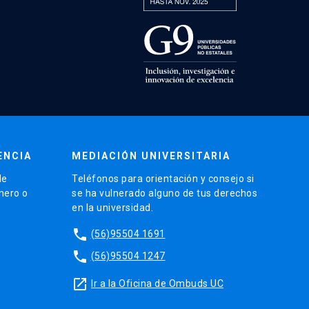
ENCIA
MEDIACIÓN UNIVERSITARIA
de
Teléfonos para orientación y consejo si
énero o
se ha vulnerado alguno de tus derechos
en la universidad.
phone
(56)95504 1691
phone
(56)95504 1247
launch
Ir a la Oficina de Ombuds UC