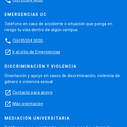
phone
EMERGENCIAS UC
Teléfono en caso de accidente o situación que ponga en
riesgo tu vida dentro de algún campus.
phone
(56)95504 5000
launch
Ir al sitio de Emergencias
DISCRIMINACIÓN Y VIOLENCIA
Orientación y apoyo en casos de discriminación, violencia de
género o violencia sexual.
launch
Contacto para apoyo
launch
Más orientación
MEDIACIÓN UNIVERSITARIA