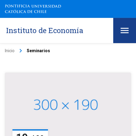
Instituto de Economía
keyboard_arrow_right
Inicio
Seminarios