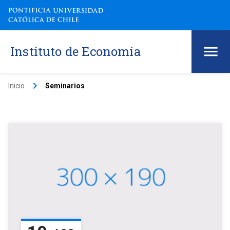
Instituto de Economía
keyboard_arrow_right
Inicio
Seminarios