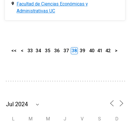
Facultad de Ciencias Económicas y
Administrativas UC
<<
<
33
34
35
36
37
38
39
40
41
42
>
L
M
M
J
V
S
D