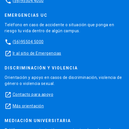
phone
(56)95504 4000
EMERGENCIAS UC
Teléfono en caso de accidente o situación que ponga en
riesgo tu vida dentro de algún campus.
phone
(56)95504 5000
launch
Ir al sitio de Emergencias
DISCRIMINACIÓN Y VIOLENCIA
Orientación y apoyo en casos de discriminación, violencia de
género o violencia sexual.
launch
Contacto para apoyo
launch
Más orientación
MEDIACIÓN UNIVERSITARIA