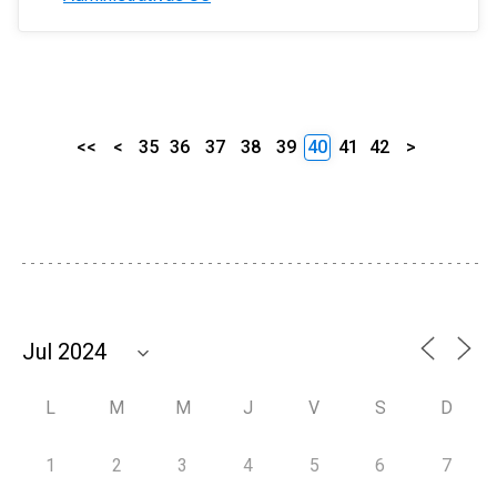
<<
<
35
36
37
38
39
40
41
42
>
L
M
M
J
V
S
D
1
2
3
4
5
6
7