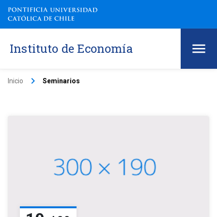
Instituto de Economía
keyboard_arrow_right
Inicio
Seminarios