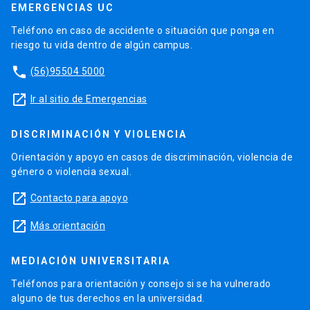
EMERGENCIAS UC
Teléfono en caso de accidente o situación que ponga en
riesgo tu vida dentro de algún campus.
phone
(56)95504 5000
launch
Ir al sitio de Emergencias
DISCRIMINACIÓN Y VIOLENCIA
Orientación y apoyo en casos de discriminación, violencia de
género o violencia sexual.
launch
Contacto para apoyo
launch
Más orientación
MEDIACIÓN UNIVERSITARIA
Teléfonos para orientación y consejo si se ha vulnerado
alguno de tus derechos en la universidad.