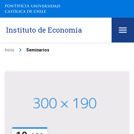
Instituto de Economía
keyboard_arrow_right
Inicio
Seminarios