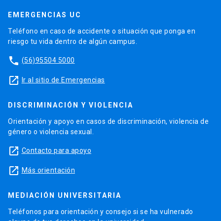
EMERGENCIAS UC
Teléfono en caso de accidente o situación que ponga en
riesgo tu vida dentro de algún campus.
phone
(56)95504 5000
launch
Ir al sitio de Emergencias
DISCRIMINACIÓN Y VIOLENCIA
Orientación y apoyo en casos de discriminación, violencia de
género o violencia sexual.
launch
Contacto para apoyo
launch
Más orientación
MEDIACIÓN UNIVERSITARIA
Teléfonos para orientación y consejo si se ha vulnerado