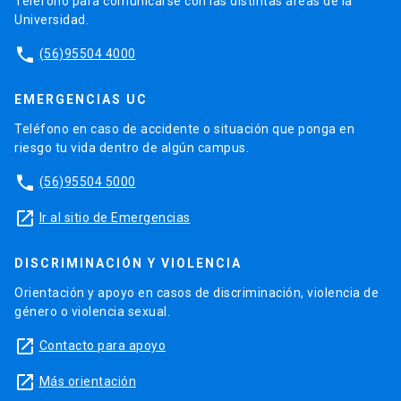
Teléfono para comunicarse con las distintas áreas de la
Universidad.
phone
(56)95504 4000
EMERGENCIAS UC
Teléfono en caso de accidente o situación que ponga en
riesgo tu vida dentro de algún campus.
phone
(56)95504 5000
launch
Ir al sitio de Emergencias
DISCRIMINACIÓN Y VIOLENCIA
Orientación y apoyo en casos de discriminación, violencia de
género o violencia sexual.
launch
Contacto para apoyo
launch
Más orientación