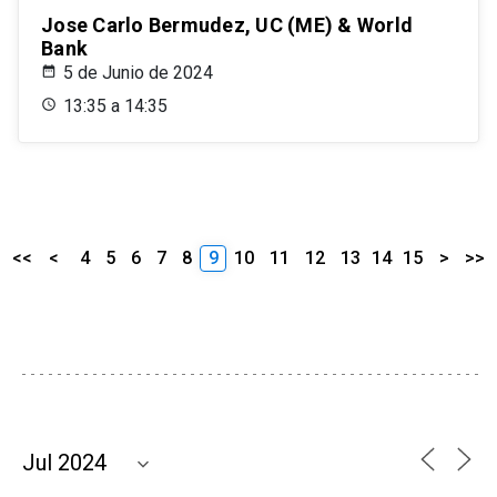
Jose Carlo Bermudez, UC (ME) & World
Bank
5 de Junio de 2024
13:35 a 14:35
<<
<
4
5
6
7
8
9
10
11
12
13
14
15
>
>>