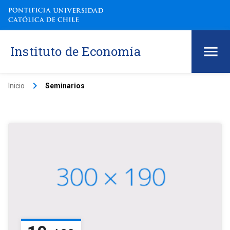
Instituto de Economía
keyboard_arrow_right
Inicio
Seminarios