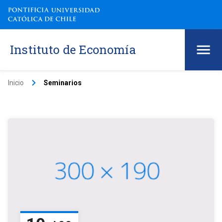
Instituto de Economía
keyboard_arrow_right
Inicio
Seminarios