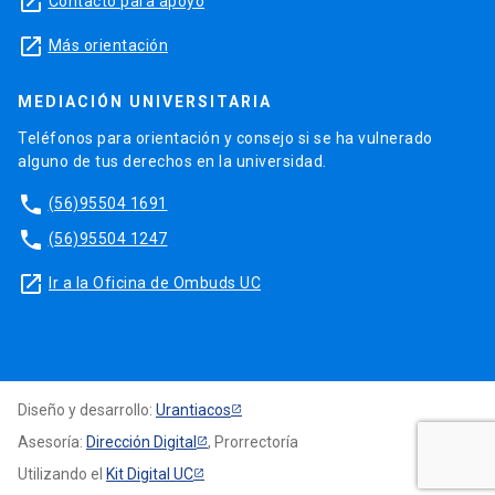
launch
Contacto para apoyo
launch
Más orientación
MEDIACIÓN UNIVERSITARIA
Teléfonos para orientación y consejo si se ha vulnerado
alguno de tus derechos en la universidad.
phone
(56)95504 1691
phone
(56)95504 1247
launch
Ir a la Oficina de Ombuds UC
Diseño y desarrollo:
Urantiacos
Asesoría:
Dirección Digital
, Prorrectoría
Utilizando el
Kit Digital UC