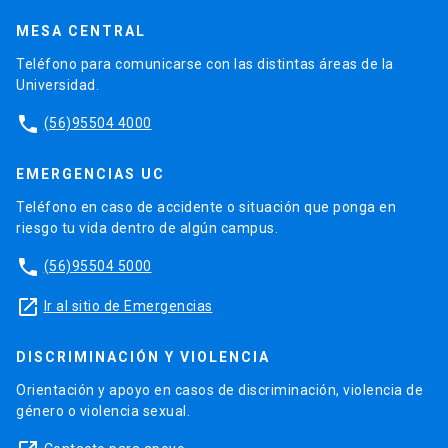
MESA CENTRAL
Teléfono para comunicarse con las distintas áreas de la
Universidad.
phone
(56)95504 4000
EMERGENCIAS UC
Teléfono en caso de accidente o situación que ponga en
riesgo tu vida dentro de algún campus.
phone
(56)95504 5000
launch
Ir al sitio de Emergencias
DISCRIMINACIÓN Y VIOLENCIA
Orientación y apoyo en casos de discriminación, violencia de
género o violencia sexual.