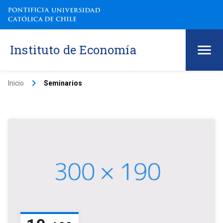
Instituto de Economía
keyboard_arrow_right
Inicio
Seminarios