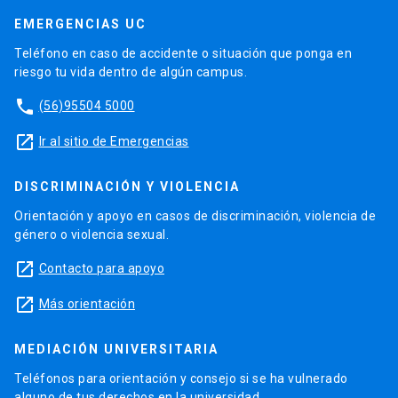
EMERGENCIAS UC
Teléfono en caso de accidente o situación que ponga en
riesgo tu vida dentro de algún campus.
phone
(56)95504 5000
launch
Ir al sitio de Emergencias
DISCRIMINACIÓN Y VIOLENCIA
Orientación y apoyo en casos de discriminación, violencia de
género o violencia sexual.
launch
Contacto para apoyo
launch
Más orientación
MEDIACIÓN UNIVERSITARIA
Teléfonos para orientación y consejo si se ha vulnerado
alguno de tus derechos en la universidad.