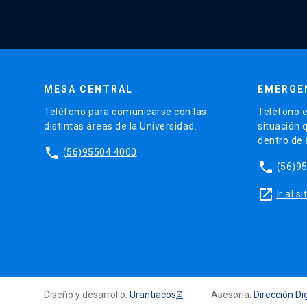
MESA CENTRAL
EMERGE
Teléfono para comunicarse con las
Teléfono e
distintas áreas de la Universidad.
situación 
dentro de
phone
(56)95504 4000
phone
(56)9
launch
Ir al 
Diseño y desarrollo:
Urantiacos
Asesoría:
Dirección Dig