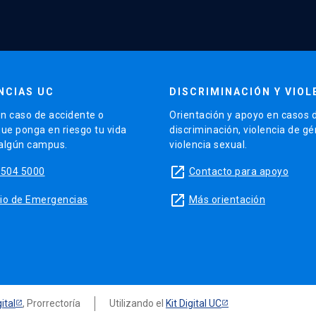
NCIAS UC
DISCRIMINACIÓN Y VIOL
n caso de accidente o
Orientación y apoyo en casos 
que ponga en riesgo tu vida
discriminación, violencia de g
 algún campus.
violencia sexual.
launch
5504 5000
Contacto para apoyo
launch
sitio de Emergencias
Más orientación
ital
, Prorrectoría
Utilizando el
Kit Digital UC