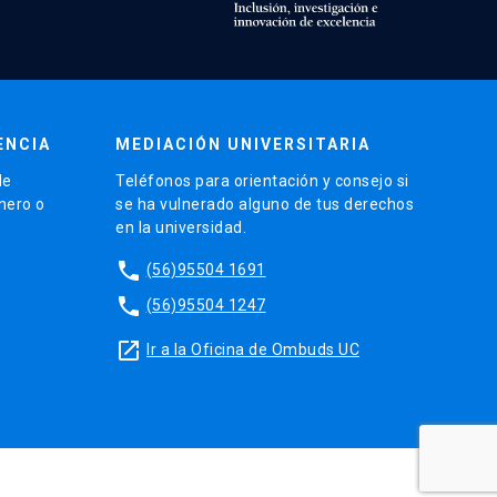
ENCIA
MEDIACIÓN UNIVERSITARIA
de
Teléfonos para orientación y consejo si
énero o
se ha vulnerado alguno de tus derechos
en la universidad.
phone
(56)95504 1691
phone
(56)95504 1247
launch
Ir a la Oficina de Ombuds UC