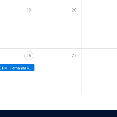
19
20
27
26
5 PM -
Fernanda Rojas Ampuero, University of Wisconsin-Madison