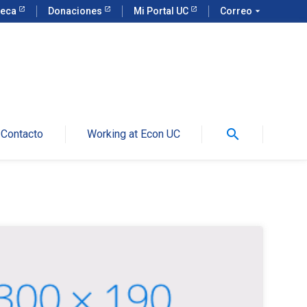
teca
Donaciones
Mi Portal UC
Correo
arrow_drop_down
search
Contacto
Working at Econ UC