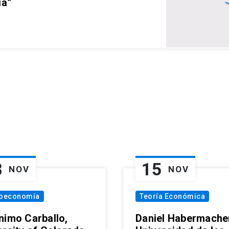
ia”
8
15
NOV
NOV
oeconomía
Teoría Económica
nimo Carballo,
Daniel Habermacher