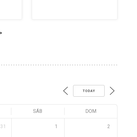
>
TODAY
SÁB
DOM
31
1
2