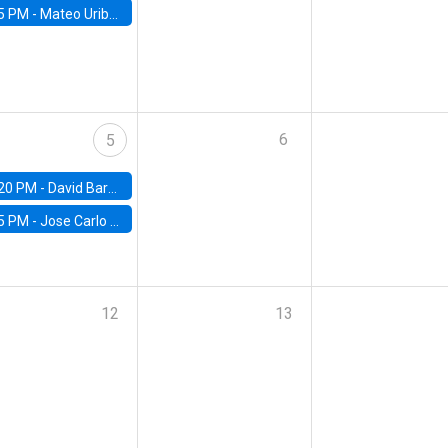
5 PM -
Mateo Uribe-Castro, Universidad de los Andes (Colombia)
6
5
20 PM -
David Bardey, Universidad de los Andes - CEDE
5 PM -
Jose Carlo Bermudez, UC (ME) & World Bank
12
13