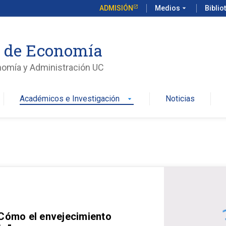
ADMISIÓN
Medios
arrow_drop_down
Biblio
o de Economía
nomía y Administración UC
Académicos e Investigación
Noticias
arrow_drop_down
 Cómo el envejecimiento