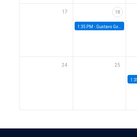
17
18
1:35 PM -
Gustavo González, Banco Central de Chile
24
25
1:3