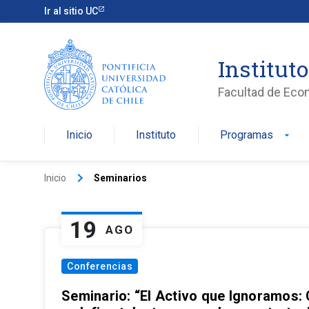
Ir al sitio UC
Institut
Facultad de Eco
Inicio
Instituto
Programas
arrow_drop_down
keyboard_arrow_right
Inicio
Seminarios
19
AGO
Conferencias
Seminario: “El Activo que Ignoramos: