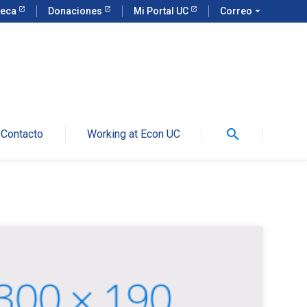
teca
Donaciones
Mi Portal UC
Correo
arrow_drop_down
search
Contacto
Working at Econ UC