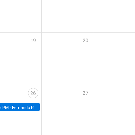
19
20
27
26
5 PM -
Fernanda Rojas Ampuero, University of Wisconsin-Madison