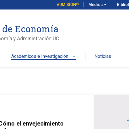
ADMISIÓN
Medios
arrow_drop_down
Biblio
o de Economía
nomía y Administración UC
Académicos e Investigación
Noticias
arrow_drop_down
 Cómo el envejecimiento