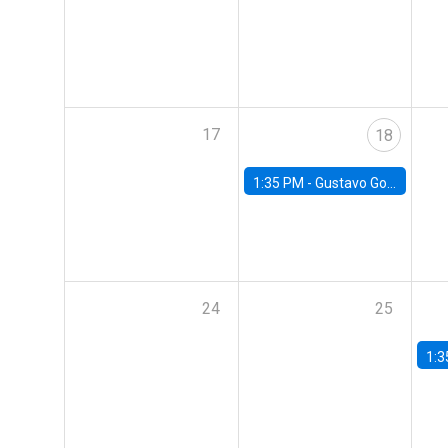
17
18
1:35 PM -
Gustavo González, Banco Central de Chile
24
25
1:3