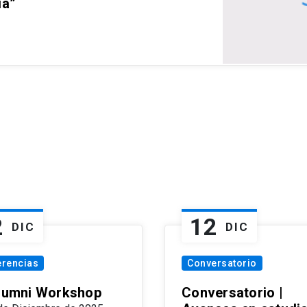
ia”
2
12
DIC
DIC
erencias
Conversatorio
Alumni Workshop
Conversatorio |