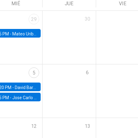
MIÉ
JUE
VIE
30
29
5 PM -
Mateo Uribe-Castro, Universidad de los Andes (Colombia)
6
5
20 PM -
David Bardey, Universidad de los Andes - CEDE
5 PM -
Jose Carlo Bermudez, UC (ME) & World Bank
12
13