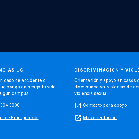
NCIAS UC
DISCRIMINACIÓN Y VIOL
n caso de accidente o
Orientación y apoyo en casos 
que ponga en riesgo tu vida
discriminación, violencia de g
 algún campus.
violencia sexual.
launch
5504 5000
Contacto para apoyo
launch
sitio de Emergencias
Más orientación