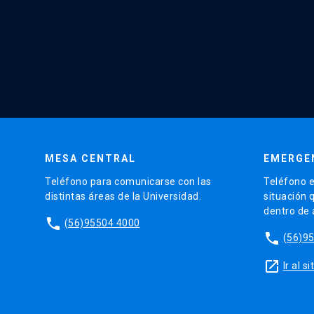
MESA CENTRAL
EMERGE
Teléfono para comunicarse con las
Teléfono e
distintas áreas de la Universidad.
situación 
dentro de
phone
(56)95504 4000
phone
(56)9
launch
Ir al 