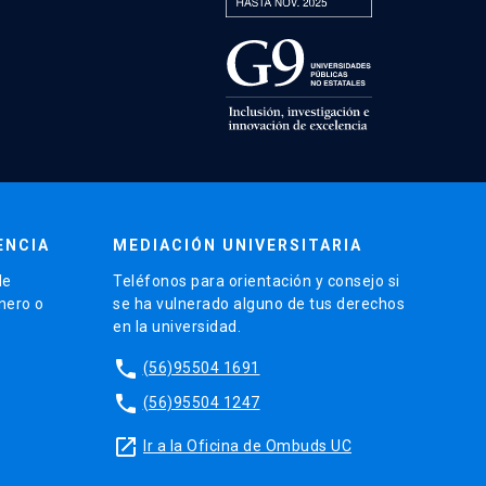
ENCIA
MEDIACIÓN UNIVERSITARIA
de
Teléfonos para orientación y consejo si
énero o
se ha vulnerado alguno de tus derechos
en la universidad.
phone
(56)95504 1691
phone
(56)95504 1247
launch
Ir a la Oficina de Ombuds UC