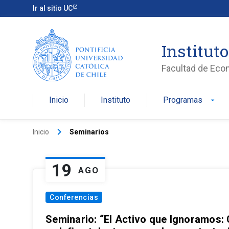
Ir al sitio UC
Institut
Facultad de Eco
Inicio
Instituto
Programas
arrow_drop_down
keyboard_arrow_right
Inicio
Seminarios
19
AGO
Conferencias
Seminario: “El Activo que Ignoramos: