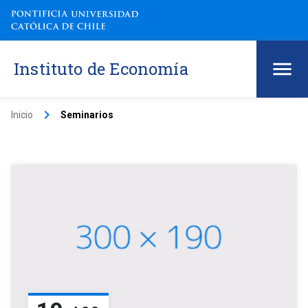
Instituto de Economía
keyboard_arrow_right
Inicio
Seminarios