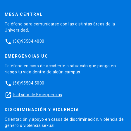
MESA CENTRAL
Teléfono para comunicarse con las distintas áreas de la
Universidad.
phone
(56)95504 4000
EMERGENCIAS UC
Teléfono en caso de accidente o situación que ponga en
riesgo tu vida dentro de algún campus.
phone
(56)95504 5000
launch
Ir al sitio de Emergencias
DISCRIMINACIÓN Y VIOLENCIA
Orientación y apoyo en casos de discriminación, violencia de
género o violencia sexual.