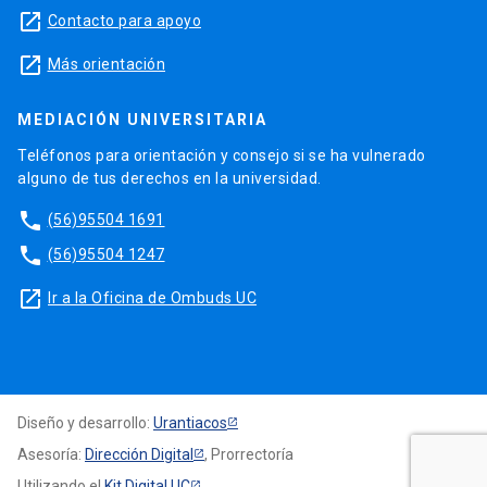
launch
Contacto para apoyo
launch
Más orientación
MEDIACIÓN UNIVERSITARIA
Teléfonos para orientación y consejo si se ha vulnerado
alguno de tus derechos en la universidad.
phone
(56)95504 1691
phone
(56)95504 1247
launch
Ir a la Oficina de Ombuds UC
Diseño y desarrollo:
Urantiacos
Asesoría:
Dirección Digital
, Prorrectoría
Utilizando el
Kit Digital UC