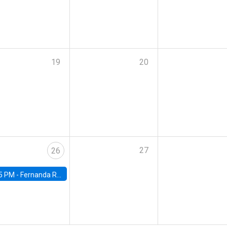
19
20
27
26
5 PM -
Fernanda Rojas Ampuero, University of Wisconsin-Madison