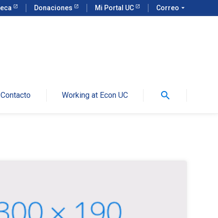
teca
Donaciones
Mi Portal UC
Correo
arrow_drop_down
search
Contacto
Working at Econ UC