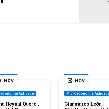
ia”
0
3
NOV
NOV
oeconomía Aplicada
Microeconomía Aplicad
ha Reynal Querol,
Gianmarco León-