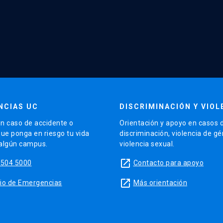
NCIAS UC
DISCRIMINACIÓN Y VIOL
n caso de accidente o
Orientación y apoyo en casos 
que ponga en riesgo tu vida
discriminación, violencia de g
 algún campus.
violencia sexual.
launch
5504 5000
Contacto para apoyo
launch
sitio de Emergencias
Más orientación