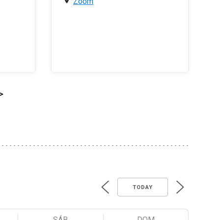
Zoom
>
TODAY
SÁB
DOM