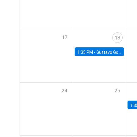
17
18
1:35 PM -
Gustavo González, Banco Central de Chile
24
25
1:3