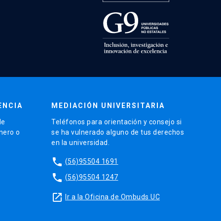
ENCIA
MEDIACIÓN UNIVERSITARIA
de
Teléfonos para orientación y consejo si
énero o
se ha vulnerado alguno de tus derechos
en la universidad.
phone
(56)95504 1691
phone
(56)95504 1247
launch
Ir a la Oficina de Ombuds UC