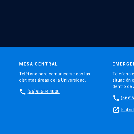
MESA CENTRAL
EMERGE
Teléfono para comunicarse con las
Teléfono e
distintas áreas de la Universidad.
situación 
dentro de
phone
(56)95504 4000
phone
(56)9
launch
Ir al 