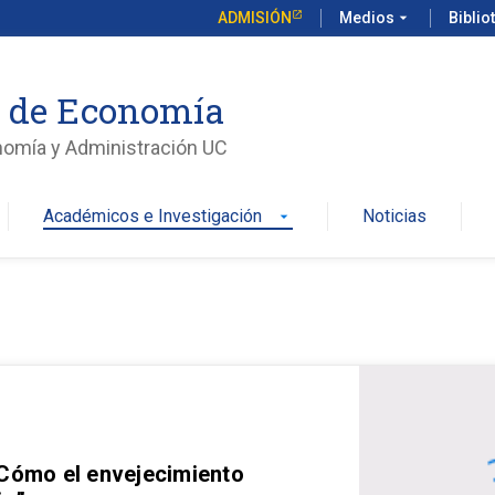
ADMISIÓN
Medios
arrow_drop_down
Biblio
o de Economía
nomía y Administración UC
Académicos e Investigación
Noticias
arrow_drop_down
 Cómo el envejecimiento