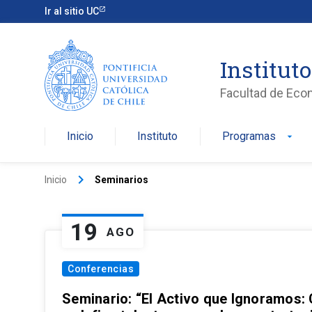
Ir al sitio UC
Institut
Facultad de Eco
Inicio
Instituto
Programas
arrow_drop_down
keyboard_arrow_right
Inicio
Seminarios
19
AGO
Conferencias
Seminario: “El Activo que Ignoramos: