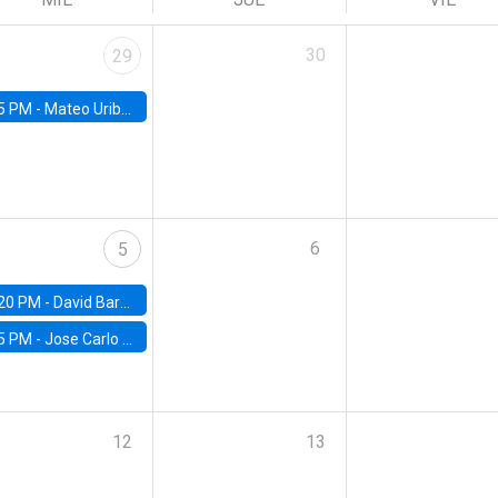
30
29
5 PM -
Mateo Uribe-Castro, Universidad de los Andes (Colombia)
6
5
20 PM -
David Bardey, Universidad de los Andes - CEDE
5 PM -
Jose Carlo Bermudez, UC (ME) & World Bank
12
13