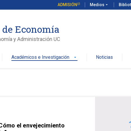
ADMISIÓN
Medios
arrow_drop_down
Biblio
o de Economía
nomía y Administración UC
Académicos e Investigación
Noticias
arrow_drop_down
 Cómo el envejecimiento