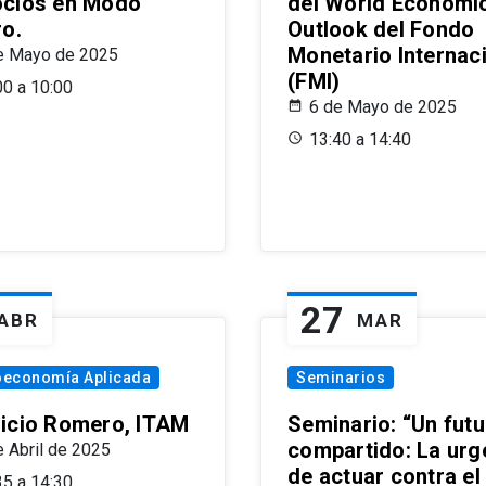
cios en Modo
del World Economi
ro.
Outlook del Fondo
Monetario Internac
e Mayo de 2025
(FMI)
00 a 10:00
6 de Mayo de 2025
13:40 a 14:40
27
ABR
MAR
oeconomía Aplicada
Seminarios
icio Romero, ITAM
Seminario: “Un futu
compartido: La urg
e Abril de 2025
de actuar contra el
35 a 14:30