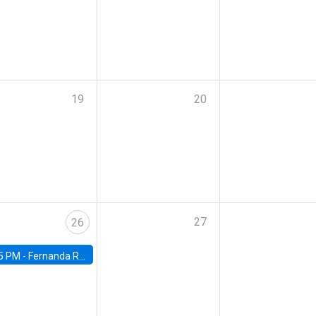
19
20
27
26
5 PM -
Fernanda Rojas Ampuero, University of Wisconsin-Madison