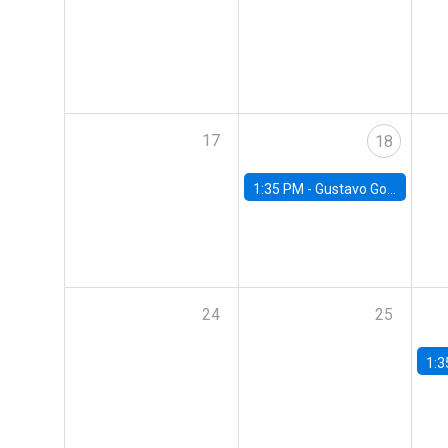
17
18
1:35 PM -
Gustavo González, Banco Central de Chile
24
25
1:3