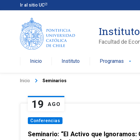
Ir al sitio UC
Institut
Facultad de Eco
Inicio
Instituto
Programas
arrow_drop_down
keyboard_arrow_right
Inicio
Seminarios
19
AGO
Conferencias
Seminario: “El Activo que Ignoramos: