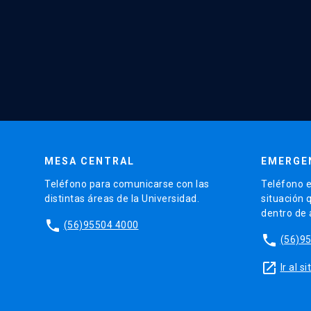
MESA CENTRAL
EMERGE
Teléfono para comunicarse con las
Teléfono e
distintas áreas de la Universidad.
situación 
dentro de
phone
(56)95504 4000
phone
(56)9
launch
Ir al 