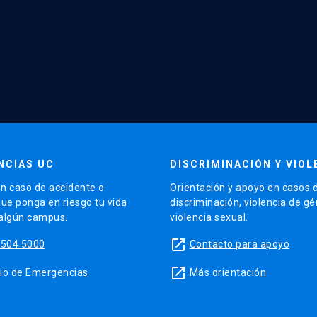
NCIAS UC
DISCRIMINACIÓN Y VIOL
n caso de accidente o
Orientación y apoyo en casos 
que ponga en riesgo tu vida
discriminación, violencia de g
 algún campus.
violencia sexual.
launch
5504 5000
Contacto para apoyo
launch
sitio de Emergencias
Más orientación