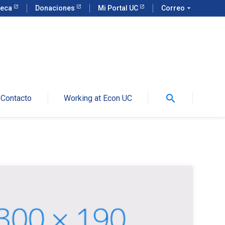
teca
Donaciones
Mi Portal UC
Correo
arrow_drop_down
search
Contacto
Working at Econ UC