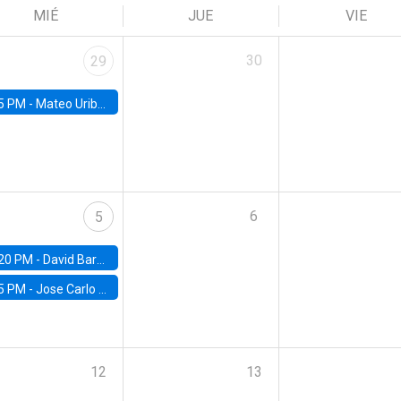
MIÉ
JUE
VIE
30
29
5 PM -
Mateo Uribe-Castro, Universidad de los Andes (Colombia)
6
5
20 PM -
David Bardey, Universidad de los Andes - CEDE
5 PM -
Jose Carlo Bermudez, UC (ME) & World Bank
12
13