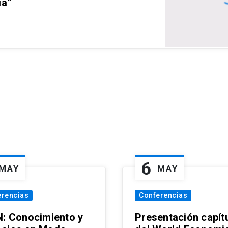
ia”
6
MAY
MAY
erencias
Conferencias
N: Conocimiento y
Presentación capít