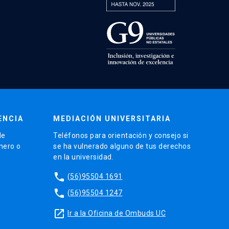
ENCIA
MEDIACIÓN UNIVERSITARIA
de
Teléfonos para orientación y consejo si
énero o
se ha vulnerado alguno de tus derechos
en la universidad.
phone
(56)95504 1691
phone
(56)95504 1247
launch
Ir a la Oficina de Ombuds UC