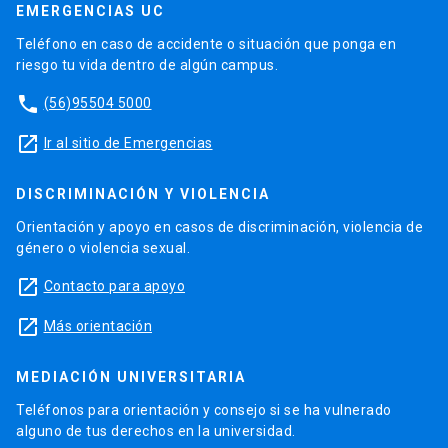
EMERGENCIAS UC
Teléfono en caso de accidente o situación que ponga en
riesgo tu vida dentro de algún campus.
phone
(56)95504 5000
launch
Ir al sitio de Emergencias
DISCRIMINACIÓN Y VIOLENCIA
Orientación y apoyo en casos de discriminación, violencia de
género o violencia sexual.
launch
Contacto para apoyo
launch
Más orientación
MEDIACIÓN UNIVERSITARIA
Teléfonos para orientación y consejo si se ha vulnerado
alguno de tus derechos en la universidad.