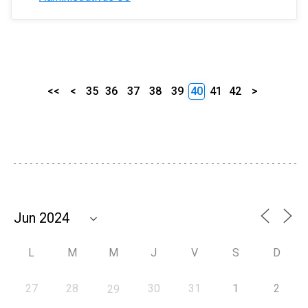
<<
<
35
36
37
38
39
40
41
42
>
L
M
M
J
V
S
D
27
28
30
31
1
2
29