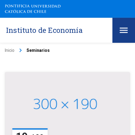
Instituto de Economía
keyboard_arrow_right
Inicio
Seminarios