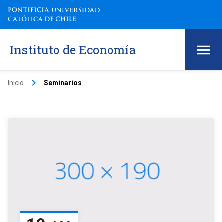
Instituto de Economía
keyboard_arrow_right
Inicio
Seminarios