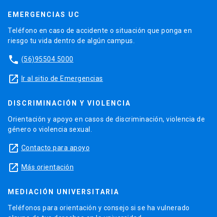
EMERGENCIAS UC
Teléfono en caso de accidente o situación que ponga en
riesgo tu vida dentro de algún campus.
phone
(56)95504 5000
launch
Ir al sitio de Emergencias
DISCRIMINACIÓN Y VIOLENCIA
Orientación y apoyo en casos de discriminación, violencia de
género o violencia sexual.
launch
Contacto para apoyo
launch
Más orientación
MEDIACIÓN UNIVERSITARIA
Teléfonos para orientación y consejo si se ha vulnerado