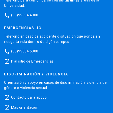
Teléfono para comunicarse con las distintas áreas de la
Universidad.
phone
(56)95504 4000
EMERGENCIAS UC
Teléfono en caso de accidente o situación que ponga en
riesgo tu vida dentro de algún campus.
phone
(56)95504 5000
launch
Ir al sitio de Emergencias
DISCRIMINACIÓN Y VIOLENCIA
Orientación y apoyo en casos de discriminación, violencia de
género o violencia sexual.
launch
Contacto para apoyo
launch
Más orientación