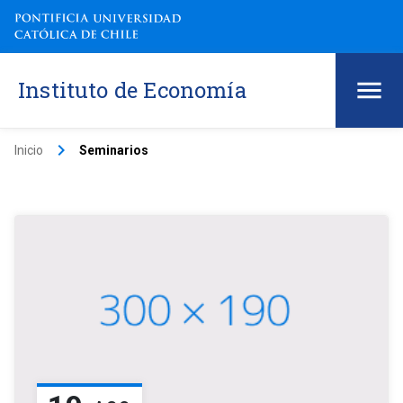
Instituto de Economía
keyboard_arrow_right
Inicio
Seminarios