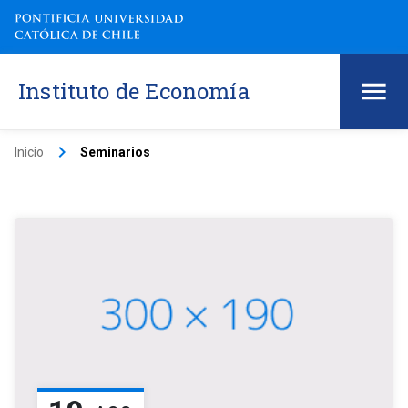
Instituto de Economía
keyboard_arrow_right
Inicio
Seminarios