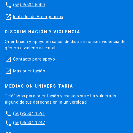
phone
(56)95504 5000
launch
Ir al sitio de Emergencias
DISCRIMINACIÓN Y VIOLENCIA
Orientación y apoyo en casos de discriminación, violencia de
género o violencia sexual.
launch
Contacto para apoyo
launch
Más orientación
MEDIACIÓN UNIVERSITARIA
Teléfonos para orientación y consejo si se ha vulnerado
alguno de tus derechos en la universidad.
phone
(56)95504 1691
phone
(56)95504 1247