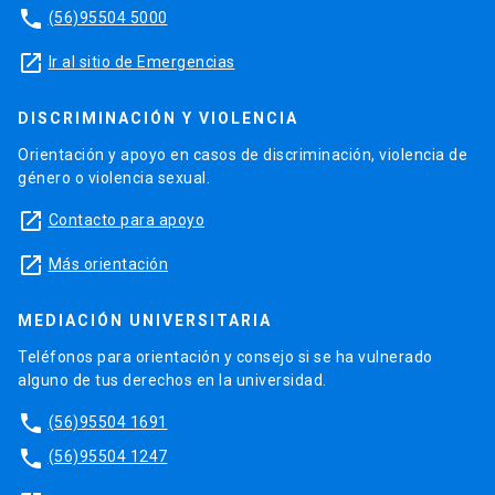
phone
(56)95504 5000
launch
Ir al sitio de Emergencias
DISCRIMINACIÓN Y VIOLENCIA
Orientación y apoyo en casos de discriminación, violencia de
género o violencia sexual.
launch
Contacto para apoyo
launch
Más orientación
MEDIACIÓN UNIVERSITARIA
Teléfonos para orientación y consejo si se ha vulnerado
alguno de tus derechos en la universidad.
phone
(56)95504 1691
phone
(56)95504 1247