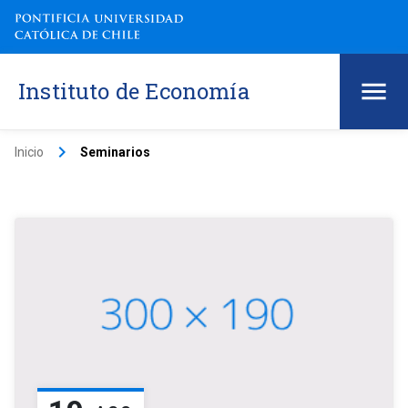
Instituto de Economía
keyboard_arrow_right
Inicio
Seminarios