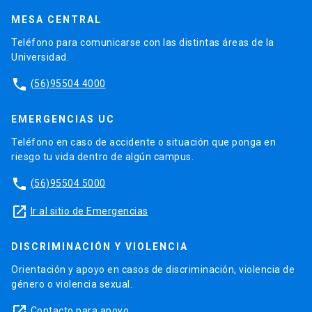
MESA CENTRAL
Teléfono para comunicarse con las distintas áreas de la
Universidad.
phone
(56)95504 4000
EMERGENCIAS UC
Teléfono en caso de accidente o situación que ponga en
riesgo tu vida dentro de algún campus.
phone
(56)95504 5000
launch
Ir al sitio de Emergencias
DISCRIMINACIÓN Y VIOLENCIA
Orientación y apoyo en casos de discriminación, violencia de
género o violencia sexual.
launch
Contacto para apoyo