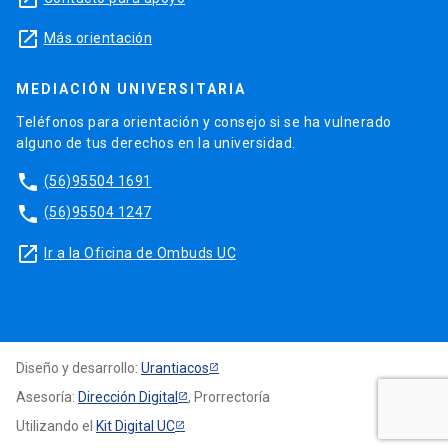
launch
Más orientación
MEDIACIÓN UNIVERSITARIA
Teléfonos para orientación y consejo si se ha vulnerado
alguno de tus derechos en la universidad.
phone
(56)95504 1691
phone
(56)95504 1247
launch
Ir a la Oficina de Ombuds UC
Diseño y desarrollo:
Urantiacos
Asesoría:
Dirección Digital
, Prorrectoría
Utilizando el
Kit Digital UC