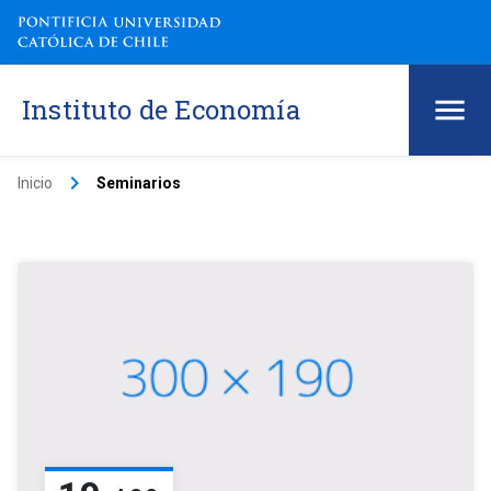
Instituto de Economía
keyboard_arrow_right
Inicio
Seminarios