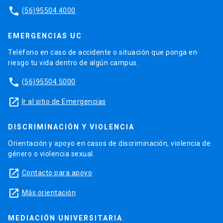
phone
(56)95504 4000
EMERGENCIAS UC
Teléfono en caso de accidente o situación que ponga en
riesgo tu vida dentro de algún campus.
phone
(56)95504 5000
launch
Ir al sitio de Emergencias
DISCRIMINACIÓN Y VIOLENCIA
Orientación y apoyo en casos de discriminación, violencia de
género o violencia sexual.
launch
Contacto para apoyo
launch
Más orientación
MEDIACIÓN UNIVERSITARIA