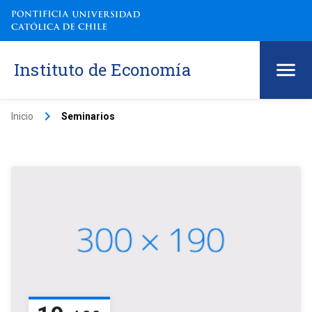
Instituto de Economía
keyboard_arrow_right
Inicio
Seminarios