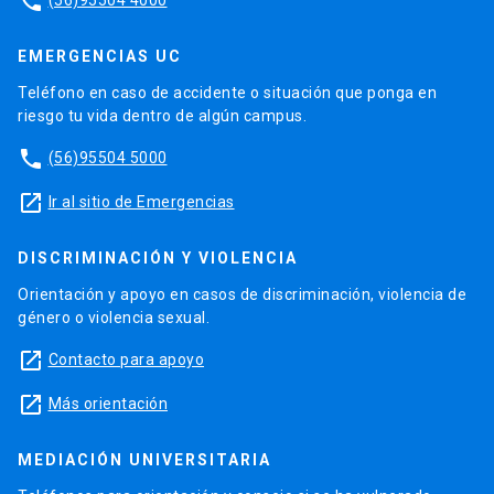
phone
EMERGENCIAS UC
Teléfono en caso de accidente o situación que ponga en
riesgo tu vida dentro de algún campus.
phone
(56)95504 5000
launch
Ir al sitio de Emergencias
DISCRIMINACIÓN Y VIOLENCIA
Orientación y apoyo en casos de discriminación, violencia de
género o violencia sexual.
launch
Contacto para apoyo
launch
Más orientación
MEDIACIÓN UNIVERSITARIA