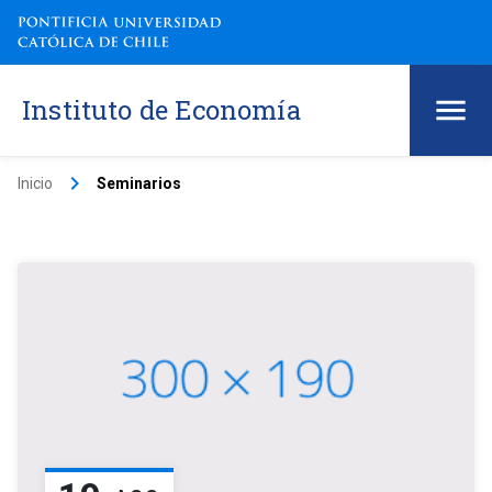
Instituto de Economía
keyboard_arrow_right
Inicio
Seminarios