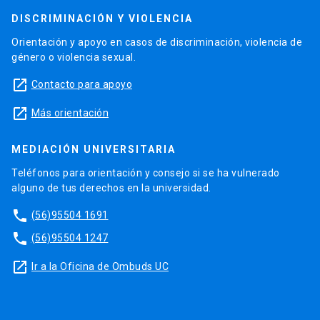
DISCRIMINACIÓN Y VIOLENCIA
Orientación y apoyo en casos de discriminación, violencia de
género o violencia sexual.
launch
Contacto para apoyo
launch
Más orientación
MEDIACIÓN UNIVERSITARIA
Teléfonos para orientación y consejo si se ha vulnerado
alguno de tus derechos en la universidad.
phone
(56)95504 1691
phone
(56)95504 1247
launch
Ir a la Oficina de Ombuds UC