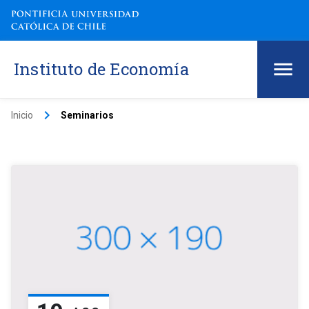
Instituto de Economía
keyboard_arrow_right
Inicio
Seminarios