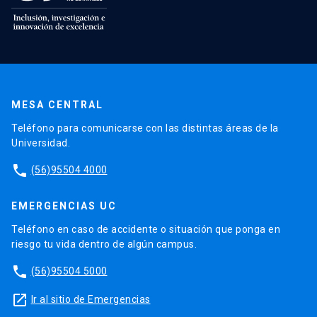
MESA CENTRAL
Teléfono para comunicarse con las distintas áreas de la
Universidad.
phone
(56)95504 4000
EMERGENCIAS UC
Teléfono en caso de accidente o situación que ponga en
riesgo tu vida dentro de algún campus.
phone
(56)95504 5000
launch
Ir al sitio de Emergencias