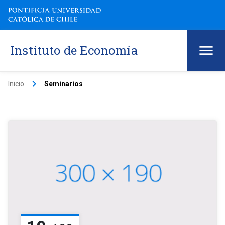
Instituto de Economía
keyboard_arrow_right
Inicio
Seminarios