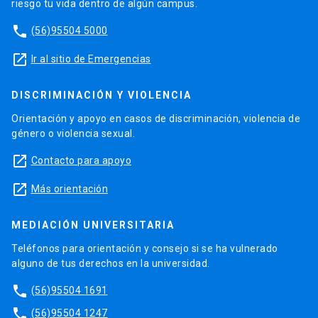
riesgo tu vida dentro de algún campus.
phone
(56)95504 5000
launch
Ir al sitio de Emergencias
DISCRIMINACIÓN Y VIOLENCIA
Orientación y apoyo en casos de discriminación, violencia de
género o violencia sexual.
launch
Contacto para apoyo
launch
Más orientación
MEDIACIÓN UNIVERSITARIA
Teléfonos para orientación y consejo si se ha vulnerado
alguno de tus derechos en la universidad.
phone
(56)95504 1691
phone
(56)95504 1247