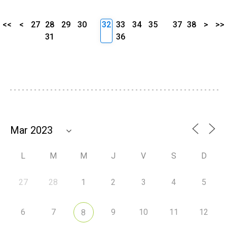
<<
<
27
28
29
30
32
33
34
35
37
38
>
>>
31
36
L
M
M
J
V
S
D
27
28
1
2
3
4
5
6
7
9
10
11
12
8