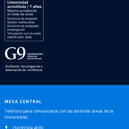
MESA CENTRAL
Teléfono para comunicarse con las distintas áreas de la
Universidad.
phone
(56)95504 4000