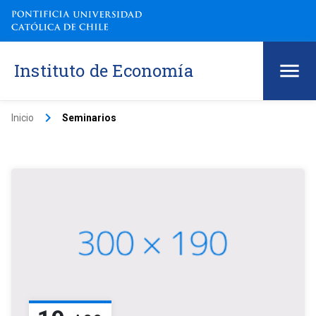
Instituto de Economía
keyboard_arrow_right
Inicio
Seminarios