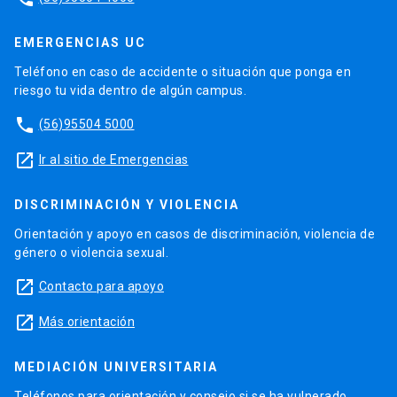
EMERGENCIAS UC
Teléfono en caso de accidente o situación que ponga en
riesgo tu vida dentro de algún campus.
phone
(56)95504 5000
launch
Ir al sitio de Emergencias
DISCRIMINACIÓN Y VIOLENCIA
Orientación y apoyo en casos de discriminación, violencia de
género o violencia sexual.
launch
Contacto para apoyo
launch
Más orientación
MEDIACIÓN UNIVERSITARIA
Teléfonos para orientación y consejo si se ha vulnerado