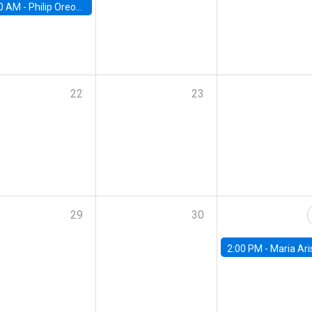
0 AM -
Philip Oreopolous, University of Toronto
22
23
29
30
2:00 PM -
Maria Aristizabal-Ramirez, FED