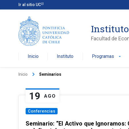
Ir al sitio UC
Institut
Facultad de Eco
Inicio
Instituto
Programas
arrow_drop_down
keyboard_arrow_right
Inicio
Seminarios
19
AGO
Conferencias
Seminario: “El Activo que Ignoramos: