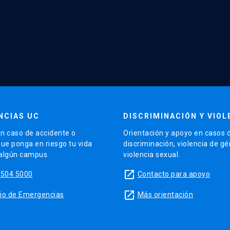
NCIAS UC
DISCRIMINACIÓN Y VIOL
n caso de accidente o
Orientación y apoyo en casos 
que ponga en riesgo tu vida
discriminación, violencia de g
 algún campus.
violencia sexual.
launch
5504 5000
Contacto para apoyo
launch
sitio de Emergencias
Más orientación