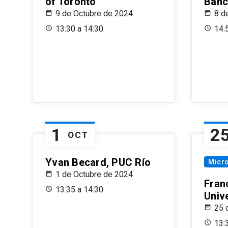
of Toronto
Banc
9 de Octubre de 2024
8 d
13:30 a 14:30
14:
1
2
OCT
Yvan Becard, PUC Río
Micr
1 de Octubre de 2024
Fran
13:35 a 14:30
Univ
25 
13: