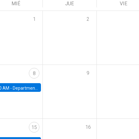
MIÉ
JUE
VIE
1
2
9
8
0 AM -
Department Seminar: James Robinson
16
15