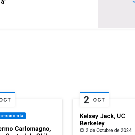
ia”
2
OCT
OCT
Kelsey Jack, UC
oeconomía
Berkeley
lermo Carlomagno,
2 de Octubre de 2024