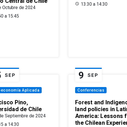
o Central de Chile
13:30 a 14:30
e Octubre de 2024
50 a 15:45
5
9
SEP
SEP
oeconomía Aplicada
Conferencias
cisco Pino,
Forest and Indigen
ersidad de Chile
land policies in Lati
America: Lessons 
de Septiembre de 2024
the Chilean Experi
35 a 14:30