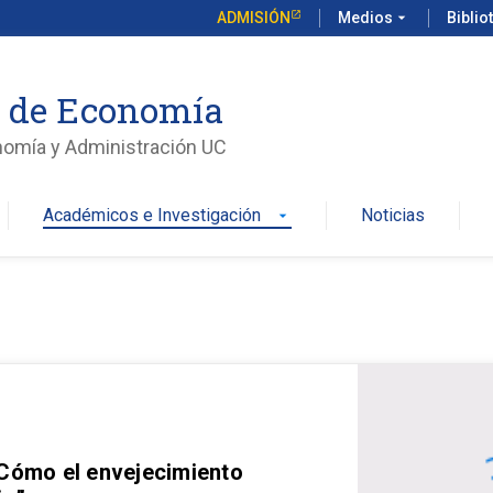
ADMISIÓN
Medios
arrow_drop_down
Biblio
o de Economía
nomía y Administración UC
Académicos e Investigación
Noticias
arrow_drop_down
 Cómo el envejecimiento