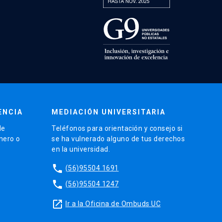
ENCIA
MEDIACIÓN UNIVERSITARIA
de
Teléfonos para orientación y consejo si
énero o
se ha vulnerado alguno de tus derechos
en la universidad.
phone
(56)95504 1691
phone
(56)95504 1247
launch
Ir a la Oficina de Ombuds UC