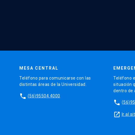
MESA CENTRAL
EMERGE
Teléfono para comunicarse con las
Teléfono e
distintas áreas de la Universidad.
situación 
dentro de
phone
(56)95504 4000
phone
(56)9
launch
Ir al 