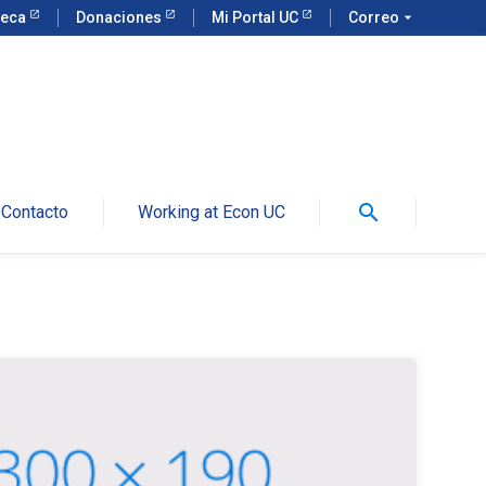
teca
Donaciones
Mi Portal UC
Correo
arrow_drop_down
search
Contacto
Working at Econ UC