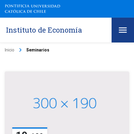
Instituto de Economía
keyboard_arrow_right
Inicio
Seminarios