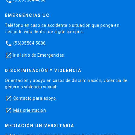
phone
EMERGENCIAS UC
Teléfono en caso de accidente o situación que ponga en
riesgo tu vida dentro de algún campus.
phone
(56)95504 5000
launch
Ir al sitio de Emergencias
DISCRIMINACIÓN Y VIOLENCIA
Orientación y apoyo en casos de discriminación, violencia de
género o violencia sexual.
launch
Contacto para apoyo
launch
Más orientación
MEDIACIÓN UNIVERSITARIA