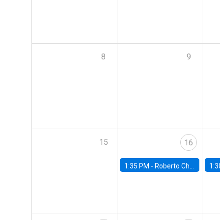
8
9
15
16
1:35 PM -
Roberto Chang, Rutgers University
1:3