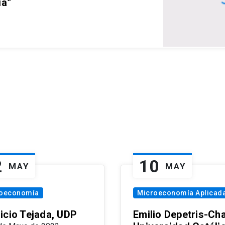
ia”
2
10
MAY
MAY
oeconomía
Microeconomía Aplicad
icio Tejada, UDP
Emilio Depetris-Cha