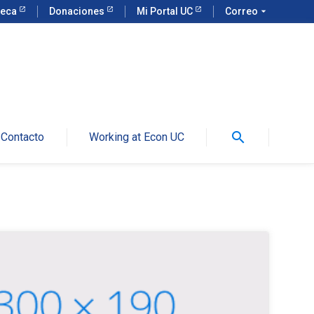
teca
Donaciones
Mi Portal UC
Correo
arrow_drop_down
search
Contacto
Working at Econ UC