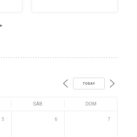
>
TODAY
SÁB
DOM
5
6
7