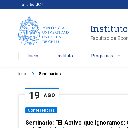
Ir al sitio UC
Institut
Facultad de Eco
Inicio
Instituto
Programas
arrow_drop_down
keyboard_arrow_right
Inicio
Seminarios
19
AGO
Conferencias
Seminario: “El Activo que Ignoramos: