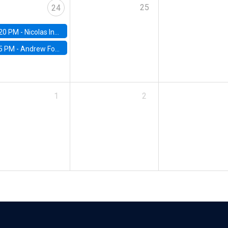
25
24
20 PM -
Nicolas Inostroza, Rotman School of Management, University of Toronto
5 PM -
Andrew Foster, Brown University
1
2