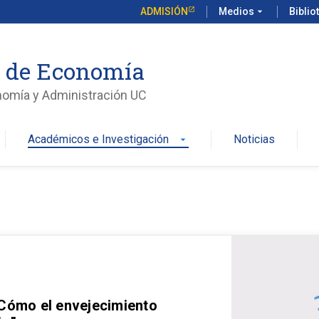
ADMISIÓN
Medios
arrow_drop_down
Biblio
o de Economía
nomía y Administración UC
Académicos e Investigación
Noticias
arrow_drop_down
 Cómo el envejecimiento