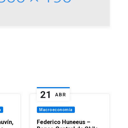
21
ABR
a
Macroeconomía
uvín,
Federico Huneeus –