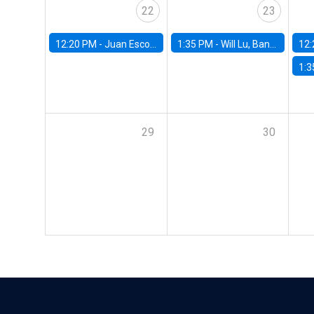
22
23
12:20 PM -
Juan Escobar, Universidad de Chile
1:35 PM -
Will Lu, Banco Central de Chile
12:
1:3
29
30