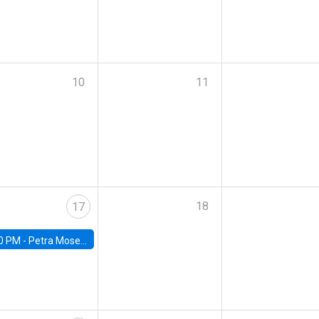
10
11
18
17
0 PM -
Petra Moser, NYU Stern