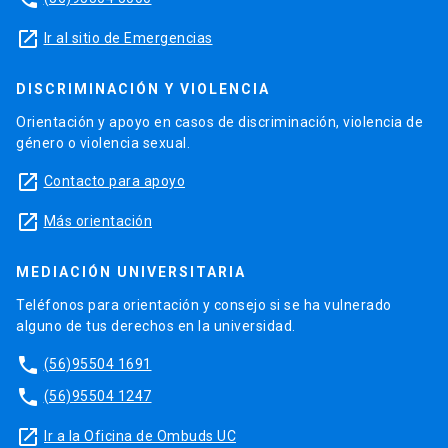
launch
Ir al sitio de Emergencias
DISCRIMINACIÓN Y VIOLENCIA
Orientación y apoyo en casos de discriminación, violencia de
género o violencia sexual.
launch
Contacto para apoyo
launch
Más orientación
MEDIACIÓN UNIVERSITARIA
Teléfonos para orientación y consejo si se ha vulnerado
alguno de tus derechos en la universidad.
phone
(56)95504 1691
phone
(56)95504 1247
launch
Ir a la Oficina de Ombuds UC