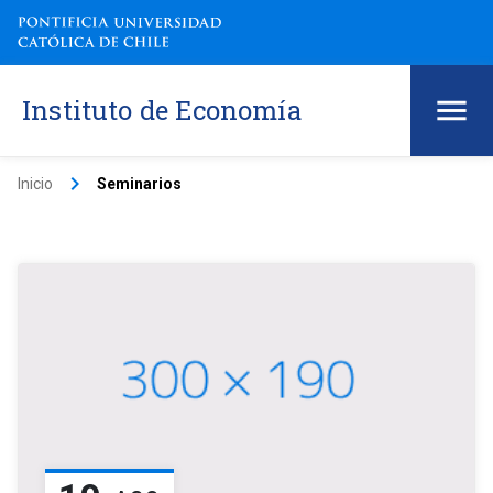
Instituto de Economía
keyboard_arrow_right
Inicio
Seminarios