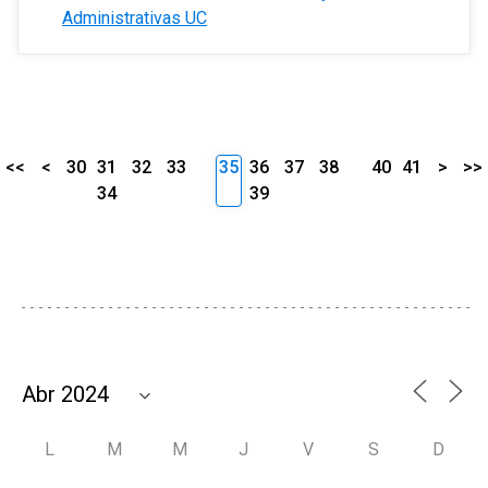
Administrativas UC
<<
<
30
31
32
33
35
36
37
38
40
41
>
>>
34
39
L
M
M
J
V
S
D