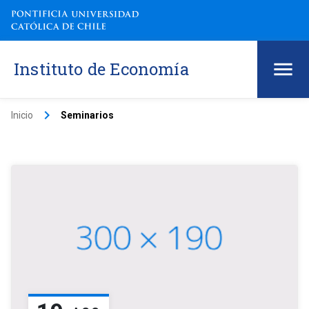
Instituto de Economía
keyboard_arrow_right
Inicio
Seminarios