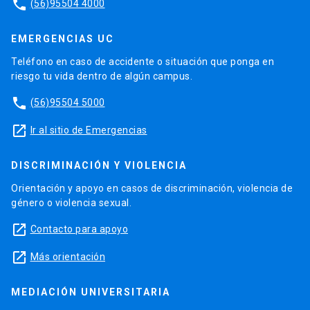
phone
(56)95504 4000
EMERGENCIAS UC
Teléfono en caso de accidente o situación que ponga en
riesgo tu vida dentro de algún campus.
phone
(56)95504 5000
launch
Ir al sitio de Emergencias
DISCRIMINACIÓN Y VIOLENCIA
Orientación y apoyo en casos de discriminación, violencia de
género o violencia sexual.
launch
Contacto para apoyo
launch
Más orientación
MEDIACIÓN UNIVERSITARIA