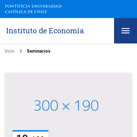
Instituto de Economía
keyboard_arrow_right
Inicio
Seminarios