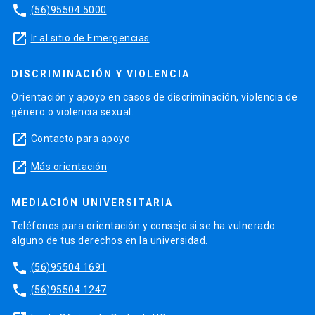
phone
(56)95504 5000
launch
Ir al sitio de Emergencias
DISCRIMINACIÓN Y VIOLENCIA
Orientación y apoyo en casos de discriminación, violencia de
género o violencia sexual.
launch
Contacto para apoyo
launch
Más orientación
MEDIACIÓN UNIVERSITARIA
Teléfonos para orientación y consejo si se ha vulnerado
alguno de tus derechos en la universidad.
phone
(56)95504 1691
phone
(56)95504 1247