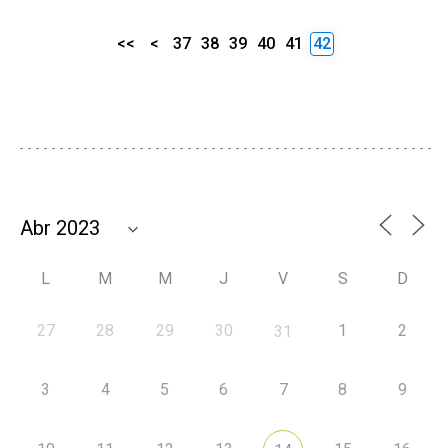
<<
<
37
38
39
40
41
42
L
M
M
J
V
S
D
27
28
29
30
1
2
31
3
4
5
6
7
8
9