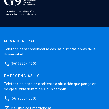
MESA CENTRAL
Teléfono para comunicarse con las distintas áreas de la
Universidad.
phone
(56)95504 4000
EMERGENCIAS UC
Teléfono en caso de accidente o situación que ponga en
riesgo tu vida dentro de algún campus.
phone
(56)95504 5000
launch
Ir al sitio de Emergencias