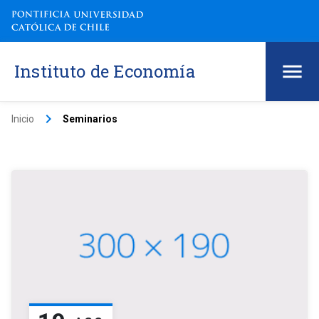
Instituto de Economía
keyboard_arrow_right
Inicio
Seminarios