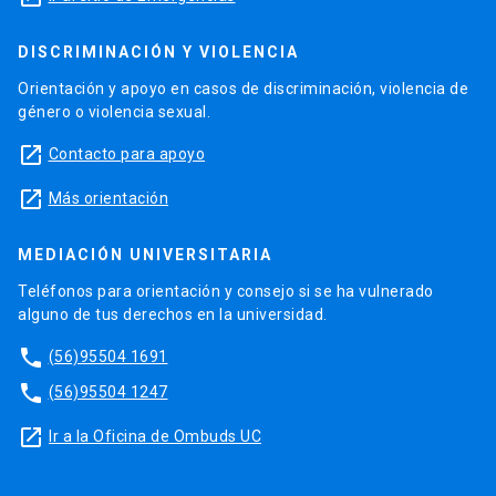
DISCRIMINACIÓN Y VIOLENCIA
Orientación y apoyo en casos de discriminación, violencia de
género o violencia sexual.
launch
Contacto para apoyo
launch
Más orientación
MEDIACIÓN UNIVERSITARIA
Teléfonos para orientación y consejo si se ha vulnerado
alguno de tus derechos en la universidad.
phone
(56)95504 1691
phone
(56)95504 1247
launch
Ir a la Oficina de Ombuds UC