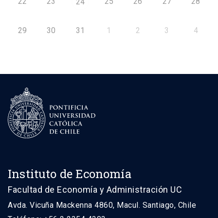
22
23
25
26
27
28
24
29
30
31
1
2
3
4
Instituto de Economía
Facultad de Economía y Administración UC
Avda. Vicuña Mackenna 4860, Macul. Santiago, Chile