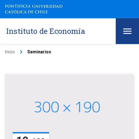
Instituto de Economía
keyboard_arrow_right
Inicio
Seminarios