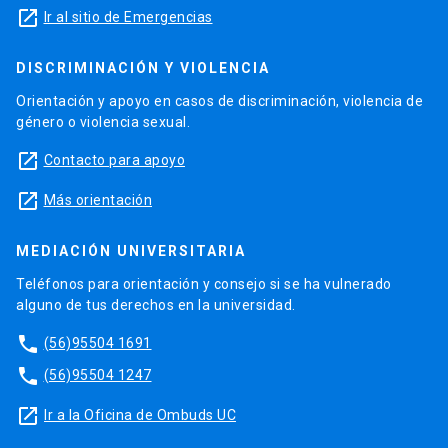
launch
Ir al sitio de Emergencias
DISCRIMINACIÓN Y VIOLENCIA
Orientación y apoyo en casos de discriminación, violencia de
género o violencia sexual.
launch
Contacto para apoyo
launch
Más orientación
MEDIACIÓN UNIVERSITARIA
Teléfonos para orientación y consejo si se ha vulnerado
alguno de tus derechos en la universidad.
phone
(56)95504 1691
phone
(56)95504 1247
launch
Ir a la Oficina de Ombuds UC