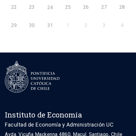
22
23
25
26
27
28
24
29
30
31
1
2
3
4
Instituto de Economía
Facultad de Economía y Administración UC
Avda. Vicuña Mackenna 4860, Macul. Santiago, Chile